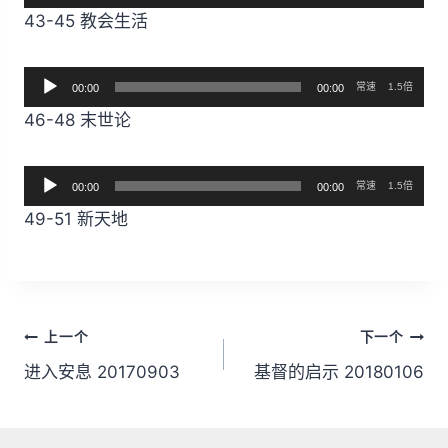
频
43-45 教会生活
播
放
音
器
常速
1.5倍
00:00
00:00
频
46-48 末世论
播
放
音
器
常速
1.5倍
00:00
00:00
频
49-51 新天地
播
放
器
文
上一个
下一个
章
进入安息 20170903
基督的启示 20180106
导
航