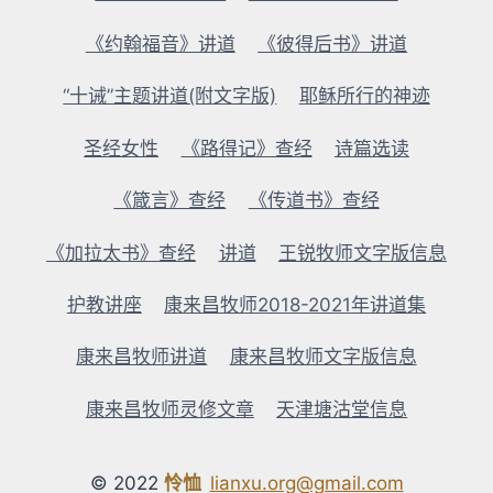
《约翰福音》讲道
《彼得后书》讲道
“十诫”主题讲道(附文字版)
耶稣所行的神迹
圣经女性
《路得记》查经
诗篇选读
《箴言》查经
《传道书》查经
《加拉太书》查经
讲道
王锐牧师文字版信息
护教讲座
康来昌牧师2018-2021年讲道集
康来昌牧师讲道
康来昌牧师文字版信息
康来昌牧师灵修文章
天津塘沽堂信息
© 2022
怜恤
lianxu.org@gmail.com