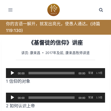
跳
转
到
内
你的言语一解开，就发出亮光，使愚人通达。(诗篇
容
119:130)
《基督徒的信仰》讲座
讲员:
康来昌
2017年及前
,
康来昌牧师讲道
音
常速
1.5倍
00:00
00:00
频
1 信仰的对象
播
放
音
器
常速
1.5倍
00:00
00:00
频
2 如何认识上帝
播