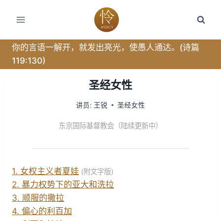
跳
转
到
内
你的言语一解开，就发出亮光，使愚人通达。(诗篇
容
119:130)
圣经女性
讲员:
王锐
圣经女性
东京国际基督教会（陆续更新中）
1. 女权主义者夏娃
(附文字版)
2. 暴力权势下的亚大和洗拉
3. 顺服的撒拉
4. 偏心的利百加