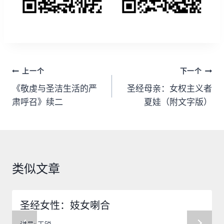
文
上一个
下一个
章
《敬虔与圣洁生活的严
圣经母亲：女权主义者
肃呼召》续二
夏娃（附文字版）
导
航
类似文章
圣经女性：妓女喇合