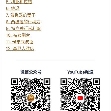
5. 利亚和拉结
6. 他玛
7. 波提乏的妻子
8. 西坡拉的行动力
9. 特立独行米利暗
10. 妓女喇合
11. 母亲底波拉
12. 基尼人雅亿
微信公众号
YouTube频道