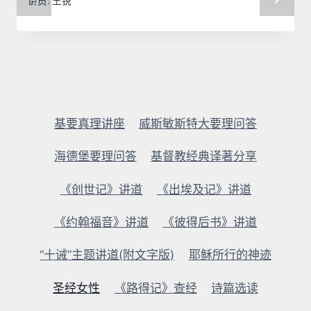
讲员:
王锐
基要真理讲座
威斯敏斯特大要理问答
海德堡要理问答
基督教经典译著分享
《创世记》讲道
《出埃及记》讲道
《约翰福音》讲道
《彼得后书》讲道
“十诫”主题讲道(附文字版)
耶稣所行的神迹
圣经女性
《路得记》查经
诗篇选读