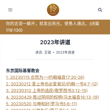
跳
转
到
内
你的言语一解开，就发出亮光，使愚人通达。(诗篇
容
119:130)
2023年讲道
讲员:
王锐
2023年讲道
东京国际基督教会
1. 20230115 合而为一(约翰福音17:20-26)
2. 20230212 爱上帝也必爱弟兄(约翰一书4:7-12)
3. 20230312 上帝的选民(歌罗西书3:12-15)
4. 20230429 胜过阴间的权柄(马太福音16:13-19)
5. 20230520 与神和好(罗马书5:6-11)