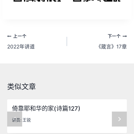
文
上一个
下一个
章
2022年讲道
《箴言》17章
导
航
类似文章
倚靠耶和华的家(诗篇127)
讲员:
王锐