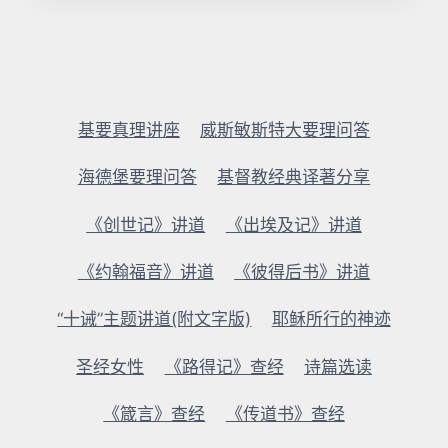
基要真理讲座
威斯敏斯特大要理问答
海德堡要理问答
基督教经典译著分享
《创世记》讲道
《出埃及记》讲道
《约翰福音》讲道
《彼得后书》讲道
“十诫”主题讲道(附文字版)
耶稣所行的神迹
圣经女性
《路得记》查经
诗篇选读
《箴言》查经
《传道书》查经