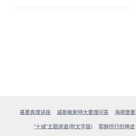
的
信
仰
(附
文
字
版)
基要真理讲座
威斯敏斯特大要理问答
海德堡要
“十诫”主题讲道(附文字版)
耶稣所行的神迹