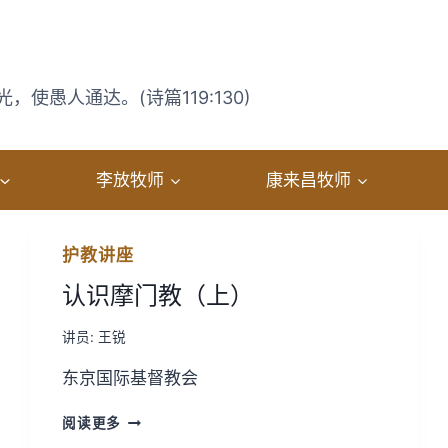
使愚人通达。(诗篇119:130)
李放牧师
康来昌牧师
护教讲座
认识摩门教（上）
讲员:
王锐
东京国际基督教会
认
阅读更多
识