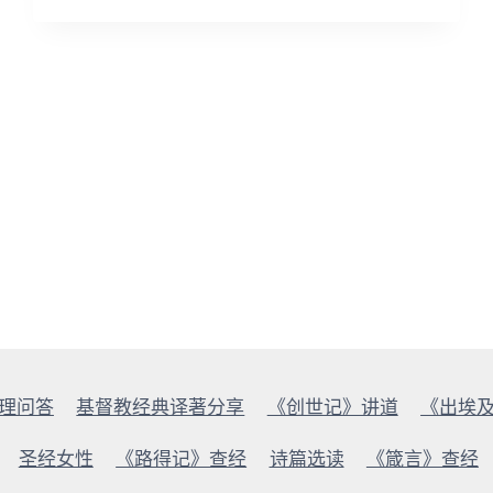
摩
门
教
（上）
理问答
基督教经典译著分享
《创世记》讲道
《出埃
圣经女性
《路得记》查经
诗篇选读
《箴言》查经