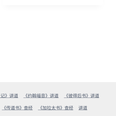
摩
门
教
（下）
及记》讲道
《约翰福音》讲道
《彼得后书》讲道
《传道书》查经
《加拉太书》查经
讲道