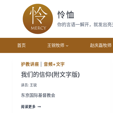
跳
转
怜恤
到
内
你的言语一解开，就发出亮光，
容
首页
王锐牧师
赵庆磊牧师
护教讲座
|
音频+文字
我们的信仰(附文字版)
讲员:
王锐
东京国际基督教会
我
阅读更多
们