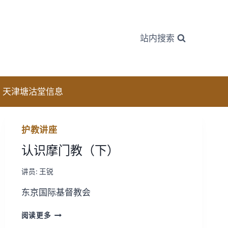
站内搜索
天津塘沽堂信息
护教讲座
认识摩门教（下）
讲员:
王锐
东京国际基督教会
认
阅读更多
识