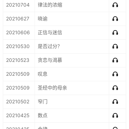
20210704
律法的浓缩
20210627
晓谕
20210606
正信与迷信
20210530
是否过分？
20210523
贪恋与渴慕
20210509
叹息
20210509
圣经中的母亲
20210502
窄门
20210425
数点