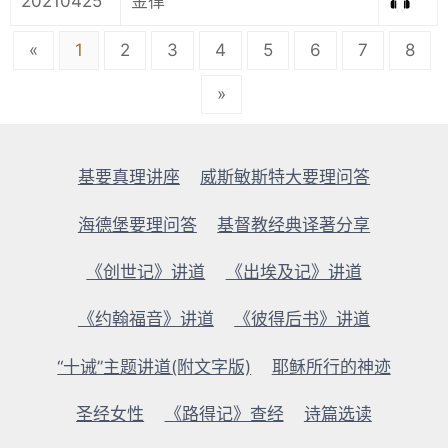
20210425
金律
«
1
2
3
4
5
6
7
8
»
基要真理讲座
威斯敏斯特大要理问答
海德堡要理问答
基督教经典译著分享
《创世记》讲道
《出埃及记》讲道
《约翰福音》讲道
《彼得后书》讲道
“十诫”主题讲道(附文字版)
耶稣所行的神迹
圣经女性
《路得记》查经
诗篇选读