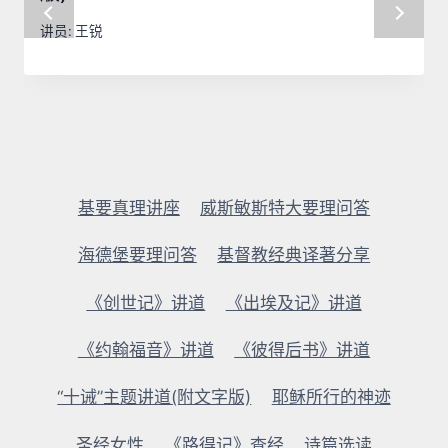
讲员:
王锐
基要真理讲座
威斯敏斯特大要理问答
海德堡要理问答
基督教经典译著分享
《创世记》讲道
《出埃及记》讲道
《约翰福音》讲道
《彼得后书》讲道
“十诫”主题讲道(附文字版)
耶稣所行的神迹
圣经女性
《路得记》查经
诗篇选读