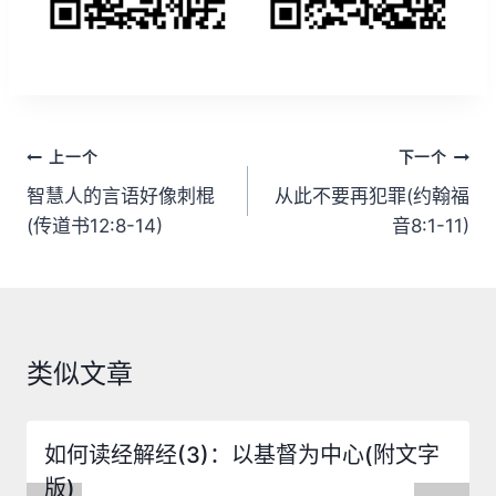
文
上一个
下一个
章
智慧人的言语好像刺棍
从此不要再犯罪(约翰福
(传道书12:8-14)
音8:1-11)
导
航
类似文章
如何读经解经(3)：以基督为中心(附文字
版)