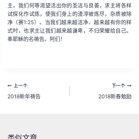
主，我们何等渴望活出你的圣洁与良善，求主将各样
试探化作试炼，使我们身上的渣滓被炼尽，杂质被除
净（赛1:25）。当我们越来越洁净、越来越有你的样
式时，也求主让我们越来越谦卑，不归荣耀给自己。
奉耶稣的名祷告。阿们！
文
上一个
下一个
章
2018新年祷告
2018新春勉励
导
航
类似文章