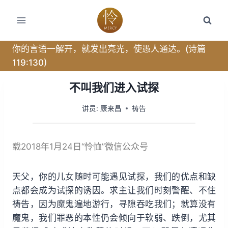
跳
转
到
内
你的言语一解开，就发出亮光，使愚人通达。(诗篇
容
119:130)
不叫我们进入试探
讲员:
康来昌
祷告
载2018年1月24日“怜恤”微信公众号
天父，你的儿女随时可能遇见试探，我们的优点和缺
点都会成为试探的诱因。求主让我们时刻警醒、不住
祷告，因为魔鬼遍地游行，寻隙吞吃我们；就算没有
魔鬼，我们罪恶的本性仍会倾向于软弱、跌倒，尤其