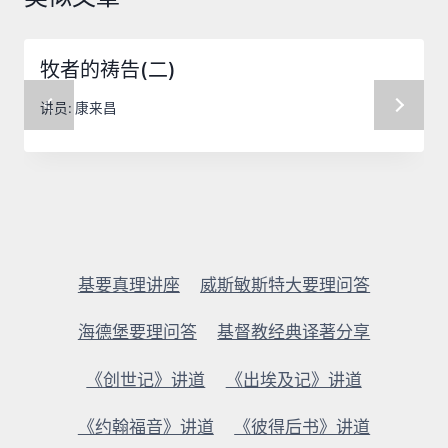
牧者的祷告(二)
讲员:
康来昌
基要真理讲座
威斯敏斯特大要理问答
海德堡要理问答
基督教经典译著分享
《创世记》讲道
《出埃及记》讲道
《约翰福音》讲道
《彼得后书》讲道