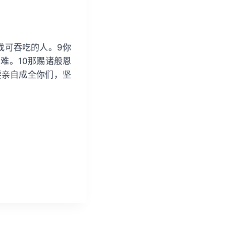
找可吞吃的人。9你
难。10那赐诸般恩
要亲自成全你们，坚