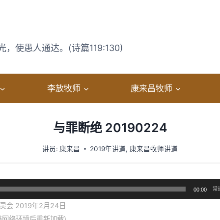
使愚人通达。(诗篇119:130)
李放牧师
康来昌牧师
与罪断绝 20190224
讲员:
康来昌
2019年讲道
,
康来昌牧师讲道
常
00:00
会 2019年2月24日
善网络环境后重新加载)