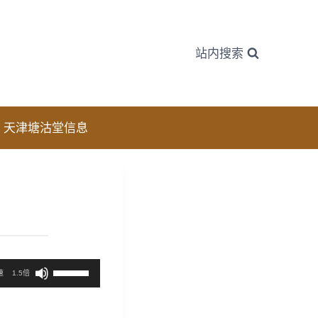
站内搜索
天津塘沽堂信息
使
速
1.5倍
用
上