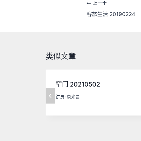
文
上一个
章
客旅生活 20190224
导
航
类似文章
窄门 20210502
讲员:
康来昌