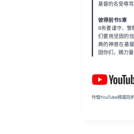
基督的名受辱骂
彼得前书5章
8务要谨守、警
们要用坚固的信
典的神曾在基
固你们，赐力量
怜恤YouTube频道