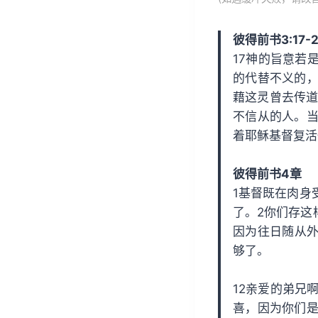
放
器
彼得前书3:17-2
17神的旨意若
的代替不义的，
藉这灵曾去传道
不信从的人。当
着耶稣基督复活
彼得前书4章
1基督既在肉身
了。2你们存这
因为往日随从
够了。
12亲爱的弟兄
喜，因为你们是