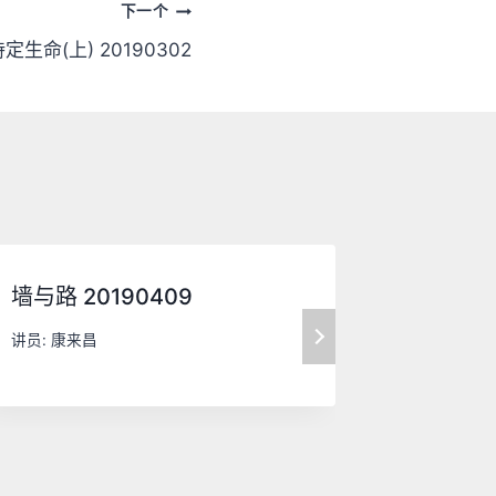
下一个
定生命(上) 20190302
墙与路 20190409
当怎样求 
讲员:
康来昌
讲员:
康来