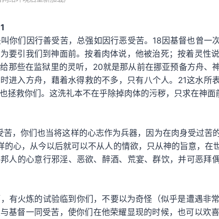
1
是叫你们因行善受苦，总强如因行恶受苦。18因基督也曾一
为要引我们到神面前。按着肉体说，他被治死；按着灵性说
给那些在监狱里的灵听，20就是那从前在挪亚预备方舟、
时进入方舟，藉着水得救的不多，只有八个人。21这水所
也拯救你们。这洗礼本不在乎除掉肉体的污秽，只求在神面
受苦，你们也当将这样的心志作为兵器，因为在肉身受过苦
样的心，从今以后就可以不从人的情欲，只从神的旨意，在世
外邦人的心意行邪淫、恶欲、醉酒、荒宴、群饮，并可恶拜
啊，有火炼的试验临到你们，不要以为奇怪（似乎是遭遇非常
与基督一同受苦，使你们在他荣耀显现的时候，也可以欢喜