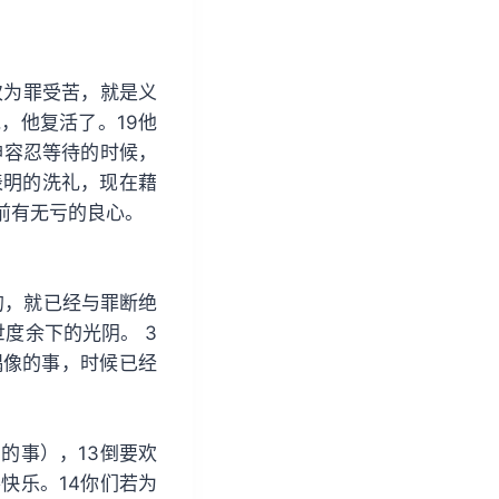
/
下
箭
次为罪受苦，就是义
头
，他复活了。19他
键
神容忍等待的时候，
来
表明的洗礼，现在藉
增
前有无亏的良心。
高
或
降
的，就已经与罪断绝
低
度余下的光阴。 3
音
偶像的事，时候已经
量
。
的事），13倒要欢
快乐。14你们若为