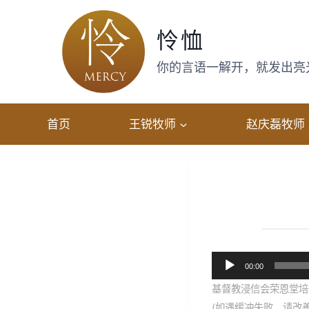
跳
转
怜恤
到
内
你的言语一解开，就发出亮光，
容
首页
王锐牧师
赵庆磊牧师
音
00:00
频
基督教浸信会荣恩堂培灵
播
(如遇缓冲失败，请改