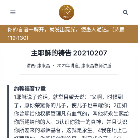
跳
转
到
内
你的言语一解开，就发出亮光，使愚人通达。(诗篇
容
119:130)
主耶稣的祷告 20210207
讲员:
康来昌
2021年讲道
,
康来昌牧师讲道
约翰福音17章
1耶稣说了这话，就举目望天说：“父啊，时候到
了，愿你荣耀你的儿子，使儿子也荣耀你；2正如
你曾赐给他权柄管理凡有血气的，叫他将永生赐给
你所赐给他的人。3认识你独一的真神，并且认识
你所差来的耶稣基督，这就是永生。4我在地上已