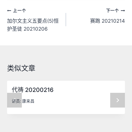
文
上一个
下一个
章
加尔文主义五要点(5)恒
赛跑 20210214
护圣徒 20210206
导
航
类似文章
代祷 20200216
讲员:
康来昌