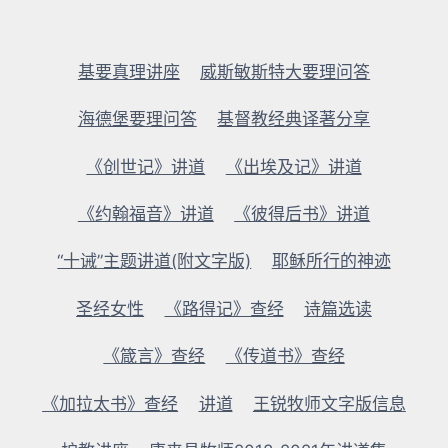
基要真理讲座
威斯敏斯特大要理问答
海德堡要理问答
基督教经典译著分享
《创世记》讲道
《出埃及记》讲道
《约翰福音》讲道
《彼得后书》讲道
“十诫”主题讲道(附文字版)
耶稣所行的神迹
圣经女性
《路得记》查经
诗篇选读
《箴言》查经
《传道书》查经
《加拉太书》查经
讲道
王锐牧师文字版信息