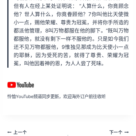
但有人在经上某处证明说： “人算什么，你竟顾念
他？世人算什么，你竟眷顾他？7你叫他比天使微
小一点，赐他荣耀、尊贵为冠冕，并将你手所造的
都派他管理，8叫万物都服在他的脚下。”既叫万物
都服他，就没有剩下一样不服他的。只是如今我们
还不见万物都服他，9惟独见那成为比天使小一点
的耶稣，因为受死的苦，就得了尊贵、荣耀为冠
冕，叫他因着神的恩，为人人尝了死味。
怜恤YouTube频道同步更新，欢迎海外订户前往收听
文
上一个
下一个