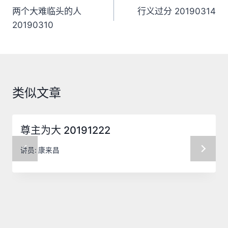
章
两个大难临头的人
行义过分 20190314
20190310
导
航
类似文章
尊主为大 20191222
讲员:
康来昌