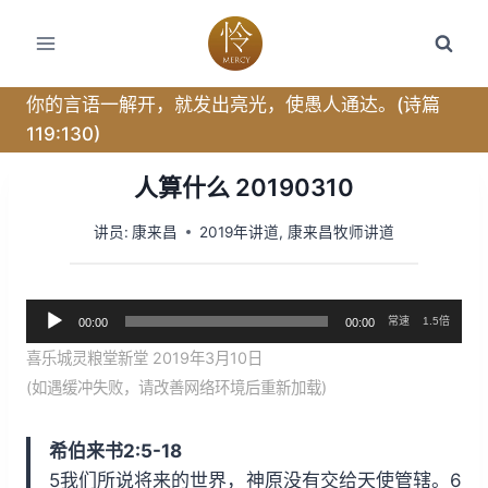
跳
转
到
内
你的言语一解开，就发出亮光，使愚人通达。(诗篇
容
119:130)
人算什么 20190310
讲员:
康来昌
2019年讲道
,
康来昌牧师讲道
音
常速
1.5倍
00:00
00:00
频
喜乐城灵粮堂新堂 2019年3月10日
播
(如遇缓冲失败，请改善网络环境后重新加载)
放
器
希伯来书2:5-18
5我们所说将来的世界，神原没有交给天使管辖。6