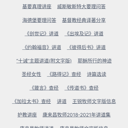
基要真理讲座
威斯敏斯特大要理问答
海德堡要理问答
基督教经典译著分享
《创世记》讲道
《出埃及记》讲道
《约翰福音》讲道
《彼得后书》讲道
“十诫”主题讲道(附文字版)
耶稣所行的神迹
圣经女性
《路得记》查经
诗篇选读
《箴言》查经
《传道书》查经
《加拉太书》查经
讲道
王锐牧师文字版信息
护教讲座
康来昌牧师2018-2021年讲道集