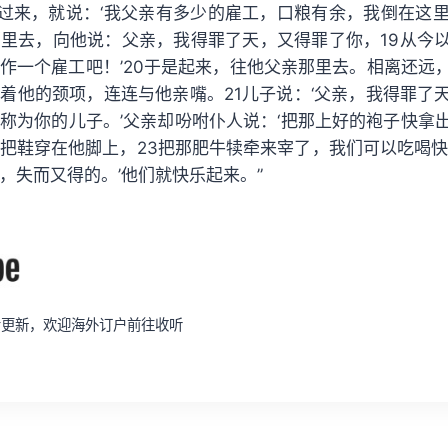
他醒悟过来，就说：‘我父亲有多少的雇工，口粮有余，我倒在这
里去，向他说：父亲，我得罪了天，又得罪了你，19从今
作一个雇工吧！’20于是起来，往他父亲那里去。相离还远
着他的颈项，连连与他亲嘴。21儿子说：‘父亲，我得罪了
称为你的儿子。’父亲却吩咐仆人说：‘把那上好的袍子快拿
把鞋穿在他脚上，23把那肥牛犊牵来宰了，我们可以吃喝快
，失而又得的。’他们就快乐起来。”
同步更新，欢迎海外订户前往收听