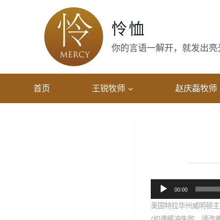
跳
转
怜恤
到
内
你的言语一解开，就发出亮光，
容
首页
王锐牧师
赵庆磊牧师
音
00:00
频
美国特拉华州威明顿主恩
播
(如遇缓冲失败，请改