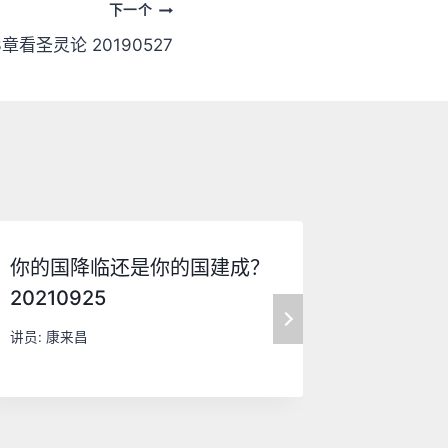
下一个
看圣灵论 20190527
你的国降临还是你的国建成？
神会舍弃
20210925
讲员:
康来
讲员:
康来昌