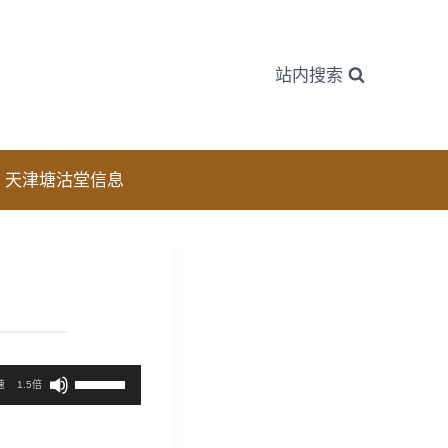
站内搜索
天津塘沽堂信息
使
速
1.5倍
用
上