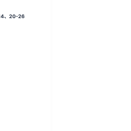
/
下
14、20-26
箭
头
键
来
增
高
或
降
低
音
量
。