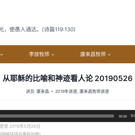
使愚人通达。(诗篇119:130)
李放牧师
康来昌牧师
从耶稣的比喻和神迹看人论 20190526
讲员:
康来昌
2019年讲道
,
康来昌牧师讲道
常
00:00
堂 2019年5月26日
善网络环境后重新加载)