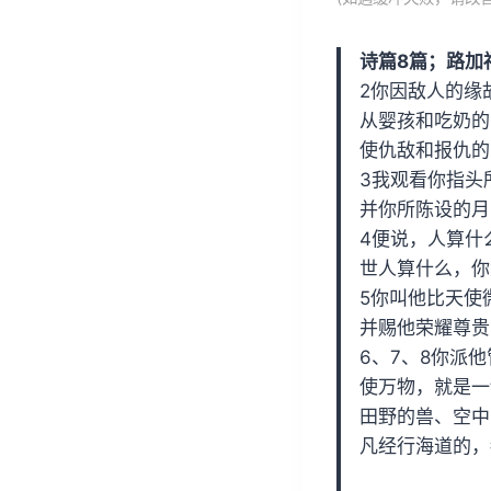
放
器
诗篇8篇；路加福音1
2你因敌人的缘
从婴孩和吃奶的
使仇敌和报仇的
3我观看你指头
并你所陈设的月
4便说，人算什
世人算什么，你
5你叫他比天使
并赐他荣耀尊贵
6、7、8你派
使万物，就是一
田野的兽、空中
凡经行海道的，