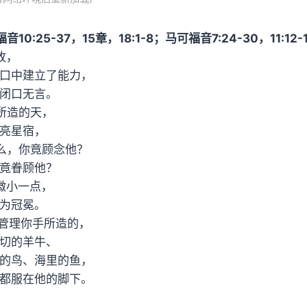
0:25-37，15章，18:1-8；马可福音7:24-30，11:12-
故，
口中建立了能力，
闭口无言。
所造的天，
亮星宿，
么，你竟顾念他？
竟眷顾他？
微小一点，
为冠冕。
他管理你手所造的，
切的羊牛、
的鸟、海里的鱼，
都服在他的脚下。