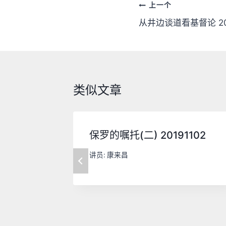
文
上一个
章
从井边谈道看基督论 20
导
航
类似文章
保罗的嘱托(二) 20191102
讲员:
康来昌