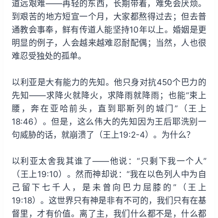
道远艰难——再轻的东西，长期带着，难免会厌烦。
到艰苦的地方短宣一个月，大家都熬得过去；但去普
通教会事奉，鲜有传道人能坚持10年以上。婚姻是更
明显的例子，人会越来越难忍耐配偶；当然，人也很
难忍受独处的孤单。
以利亚是大有能力的先知。他只身对抗450个巴力的
先知——求降火就降火，求降雨就降雨；也能“束上
腰，奔在亚哈前头，直到耶斯列的城门”（王上
18:46）。但是，这么伟大的先知因为王后耶洗别一
句威胁的话，就崩溃了（王上19:2-4）。为什么？
以利亚太舍我其谁了——他说：“只剩下我一个人”
（王上19:10）。然而神却说：“我在以色列人中为自
己留下七千人，是未曾向巴力屈膝的”（王上
19:18）。这世界只有神是非有不可的，我们只有在基
督里，才有价值。离了主，我们什么都不是，什么都