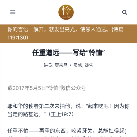
跳
转
到
内
你的言语一解开，就发出亮光，使愚人通达。(诗篇
容
119:130)
任重道远——写给“怜恤”
讲员:
康来昌
灵修
,
祷告
载2017年5月5日“怜恤”微信公众号
耶和华的使者第二次来拍他，说：“起来吃吧！因为你
当走的路甚远。”（王上19:7）
任重不怕——再重的东西，咬紧牙关，总能扛得起；