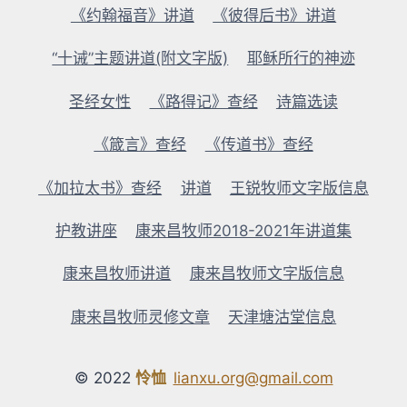
《约翰福音》讲道
《彼得后书》讲道
“十诫”主题讲道(附文字版)
耶稣所行的神迹
圣经女性
《路得记》查经
诗篇选读
《箴言》查经
《传道书》查经
《加拉太书》查经
讲道
王锐牧师文字版信息
护教讲座
康来昌牧师2018-2021年讲道集
康来昌牧师讲道
康来昌牧师文字版信息
康来昌牧师灵修文章
天津塘沽堂信息
© 2022
怜恤
lianxu.org@gmail.com