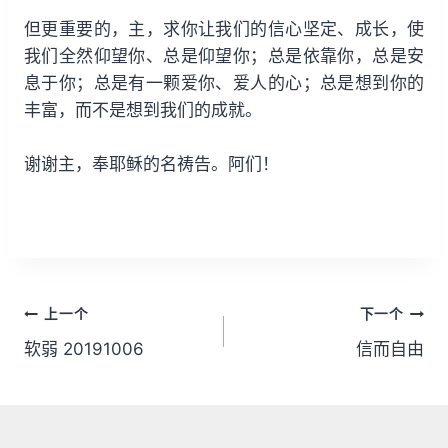
但更重要的，主，求你让我们的信心坚定、成长，使
我们全然仰望你、总是仰望你；总是依靠你，总是安
息于你；总是有一颗爱你、爱人的心；总是想到你的
丰富，而不是想到我们的成就。
谢谢主，奉耶稣的名祷告。阿们！
文
上一个
下一个
章
软弱 20191006
信而自由
导
航