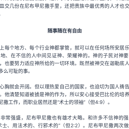
皿交几份在尼布甲尼撒手里，还把贵族中最优秀的人才也
。
随事随在有自由
上每个地方、每个行业神都掌管，就可以在任何场所安居
之地、在不信的人中间见证神、荣耀神的。神的子民对神要
，也要努力适应神所给的一切环境。既然被神交在迦勒底
多么可耻的事。
心胸就会开阔。但以理热爱自己的国家，也迫切为国人祷
。他清楚知道被掳是神的作为，所以安心接受巴比伦的培
撒工作，而职业居然还是“术士的领袖”（但4:9）。
国非常强盛，尼布甲尼撒也有雄才大略。和许多不信神的强
术士、用法术的、行邪术的”（但2:2）。尼布甲尼撒两次