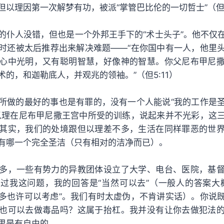
但以理因第一次解梦有功，被派“掌管巴比伦的一切哲士”（但2
的仆人没错，但也是一个外邦王手下的“术士头子”。他不仅
时还被太后推荐出来解决难题——“在你国中有一人，他里
心中光明，又有聪明智慧，好像神的智慧。你父尼布甲尼
的，和迦勒底人，并观兆的领袖。”（但5:11）
所做的最好的事也是有罪的，没有一个人能说“我的工作是
以理在尼布甲尼撒王宫中所受的训练，说起来并不光彩，这
其实，我们的处境跟但以理差不多，生活在同样罪恶的世
有哪一个完全圣洁（只有相对的洁净而已）。
多，一些有势力的异教团体设立了大学、电台、医院，基
过我这问题，我的回答是“当然可以去”（一般人的答案大
多也许可以考虑”。我们有时太虚伪，不肯讲实话）。你说
也可以去做毒品吗？这属于抬杠。我并没有让你去做犯法
里是有自由的。