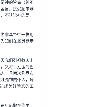
因是神的旨意（神不
来容易，接受起来难
神、不认识神的爱，
以像非基督徒一样用
。先知们在圣灵默示
只因我们列祖惹天上
殿，又将百姓掳到巴
底人，且两次称尼布
督徒才是神的仆人，蟑
达成美好旨意的工
尼布甲尼撒在作主。