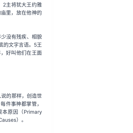
。2主将犹大王约雅
的庙里，放在他神的
年少没有残疾、相貌
底的文字言语。5王
年，好叫他们在王面
。
人说的那样，创造世
，每件事神都掌管，
因（Primary
auses）。