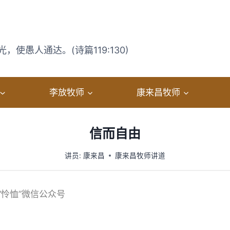
使愚人通达。(诗篇119:130)
李放牧师
康来昌牧师
信而自由
讲员:
康来昌
康来昌牧师讲道
日“怜恤”微信公众号