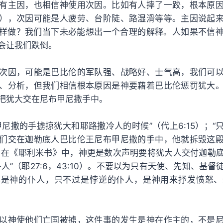
有主因，也相信神使用次因。比如有人摔了一跤，根本原
），次因可能是人疲劳、台阶陡、路湿滑等等。主因说起
样做？我们当下未必能想出一个合理的解释。人如果不信
会让我们跌倒。
次因，可能是巴比伦的军队强、战略好、士气高，我们可
、分析，但我们相信根本原因是神要藉着巴比伦惩罚犹大
把犹大交在尼布甲尼撒手中。
甲尼撒的手掳掠犹大和耶路撒冷人的时候”（代上6:15）；“
们交在迦勒底人巴比伦王尼布甲尼撒的手中，他就拆毁这
2）。在《耶利米书》中，神更是数次声明要将犹大人交付迦勒
人”（耶27:6，43:10）。不要以为只有天使、先知、基
也是神的仆人，只不过是悖逆的仆人，是神用来抒发愤怒、
以神使他们亡国被掳，这件事的发生是神在作主的，不是