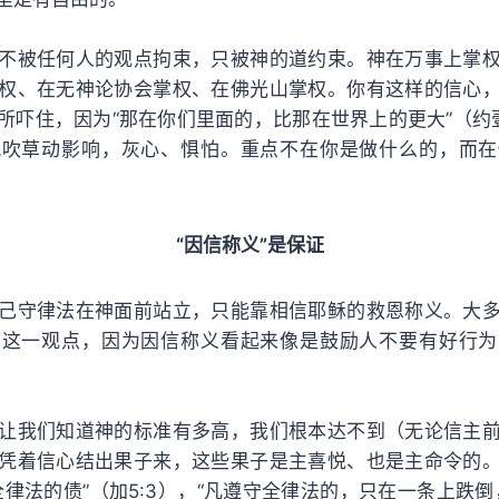
不被任何人的观点拘束，只被神的道约束。神在万事上掌
权、在无神论协会掌权、在佛光山掌权。你有这样的信心
所吓住，因为“那在你们里面的，比那在世界上的更大”（约壹
风吹草动影响，灰心、惧怕。重点不在你是做什么的，而在
“因信称义”是保证
己守律法在神面前站立，只能靠相信耶稣的救恩称义。大
受这一观点，因为因信称义看起来像是鼓励人不要有好行为
让我们知道神的标准有多高，我们根本达不到（无论信主
凭着信心结出果子来，这些果子是主喜悦、也是主命令的
全律法的债”（加5:3），“凡遵守全律法的，只在一条上跌倒