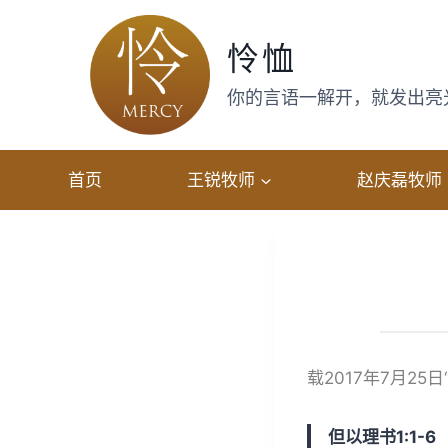
跳
转
怜恤
到
内
你的言语一解开，就发出亮光，
容
首页
王锐牧师
赵庆磊牧师
载2017年7月25
但以理书1:1-6