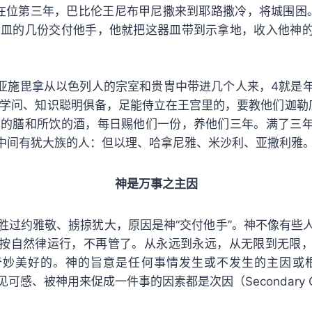
在位第三年，巴比伦王尼布甲尼撒来到耶路撒冷，将城围困
器皿的几份交付他手，他就把这器皿带到示拿地，收入他神
亚施毘拿从以色列人的宗室和贵冑中带进几个人来，4就是
学问、知识聪明俱备，足能侍立在王宫里的，要教他们迦勒
用的膳和所饮的酒，每日赐他们一份，养他们三年。满了三
中间有犹大族的人：但以理、哈拿尼雅、米沙利、亚撒利雅
神是万事之主因
胜过约雅敬、掳掠犹大，原因是神“交付他手”。神不像有些
按自然律运行，不再管了。从永远到永远，从无限到无限
妙美好的。神的旨意是任何事情发生或不发生的主因或根本原
见可感、被神用来促成一件事的因素都是次因（Secondary C