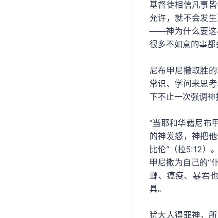
基督徒相信凡事皆
允许，就不会发生
——神为什么要这
很多不如意的事都
尼布甲尼撒取胜的
常识、学问来思考
下不止一次强调神
“当耶和华藉尼布
的神发怒，神把他
比伦”（拉5:1
甲尼撒为自己的“仆
螂、瘟疫、暴君
具。
犹大人得罪神，所