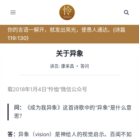
跳
转
到
内
你的言语一解开，就发出亮光，使愚人通达。(诗篇
容
119:130)
关于异象
讲员:
康来昌
答问
载2018年1月4日“怜恤”微信公众号
问：
《成为我异象》这首诗歌中的“异象”是什么意
思？
答：
异象（vision）是神给人的视觉启示。百闻不如