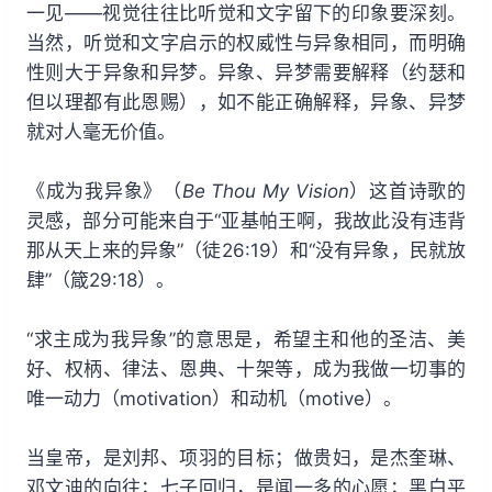
一见——视觉往往比听觉和文字留下的印象要深刻。
当然，听觉和文字启示的权威性与异象相同，而明确
性则大于异象和异梦。异象、异梦需要解释（约瑟和
但以理都有此恩赐），如不能正确解释，异象、异梦
就对人毫无价值。
《成为我异象》（
Be Thou My Vision
）这首诗歌的
灵感，部分可能来自于“亚基帕王啊，我故此没有违背
那从天上来的异象”（徒26:19）和“没有异象，民就放
肆”（箴29:18）。
“求主成为我异象”的意思是，希望主和他的圣洁、美
好、权柄、律法、恩典、十架等，成为我做一切事的
唯一动力（motivation）和动机（motive）。
当皇帝，是刘邦、项羽的目标；做贵妇，是杰奎琳、
邓文迪的向往；七子回归，是闻一多的心愿；黑白平