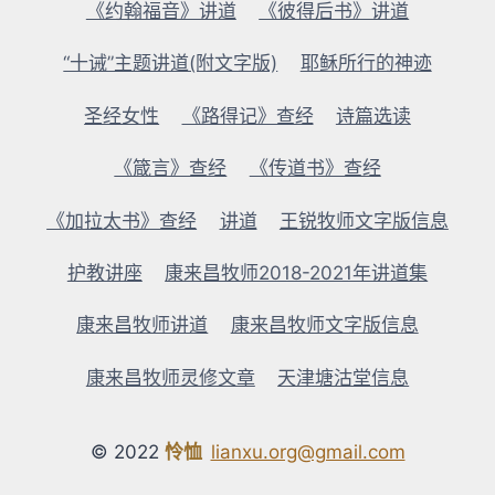
《约翰福音》讲道
《彼得后书》讲道
“十诫”主题讲道(附文字版)
耶稣所行的神迹
圣经女性
《路得记》查经
诗篇选读
《箴言》查经
《传道书》查经
《加拉太书》查经
讲道
王锐牧师文字版信息
护教讲座
康来昌牧师2018-2021年讲道集
康来昌牧师讲道
康来昌牧师文字版信息
康来昌牧师灵修文章
天津塘沽堂信息
© 2022
怜恤
lianxu.org@gmail.com