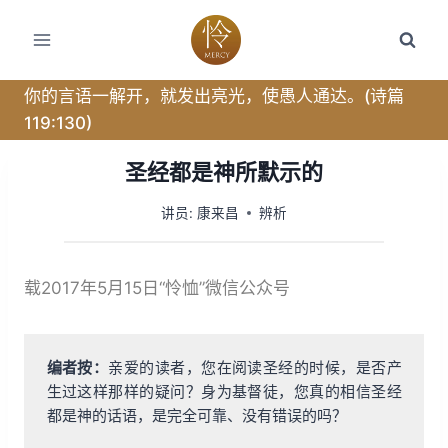
跳
转
到
内
你的言语一解开，就发出亮光，使愚人通达。(诗篇
容
119:130)
圣经都是神所默示的
讲员:
康来昌
辨析
载2017年5月15日“怜恤”微信公众号
编者按：
亲爱的读者，您在阅读圣经的时候，是否产
生过这样那样的疑问？身为基督徒，您真的相信圣经
都是神的话语，是完全可靠、没有错误的吗？
