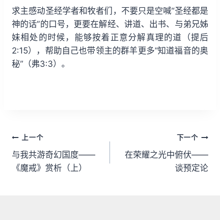
求主感动圣经学者和牧者们，不要只是空喊“圣经都是
神的话”的口号，更要在解经、讲道、出书、与弟兄姊
妹相处的时候，能够按着正意分解真理的道（提后
2:15），帮助自己也带领主的群羊更多“知道福音的奥
秘”（弗3:3）。
文
上一个
下一个
章
与我共游奇幻国度——
在荣耀之光中俯伏——
《魔戒》赏析（上）
谈预定论
导
航