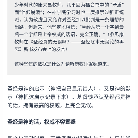
少年时代的康来昌牧师，几乎因为福音书中的 “矛盾”
而“信仰崩溃”；在神学院学习时也一度推崇过新正统
派，认为敬虔且又允许对圣经加以批判是一条理想的
出路。但后来，他坚定地相信：“圣经从第一个字到最
后一个字都是上帝权威的话语，完全正确。”（参见康
牧师在《圣经真的无误吗？——圣经底本无误论的再
思》新书发布会上的发言）

这种坚信的依据是什么？请听康牧师娓娓道来。
圣经是神的启示（神把自己显示给人），又是神的默
示（神把这启示记录下来）。基督徒承认圣经都是神
的话，拥有最高的权威，且完全无误。
圣经是神的话，权威不容置疑