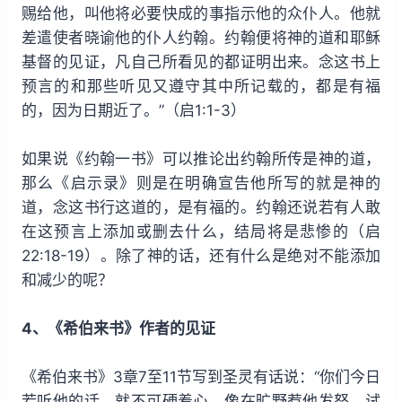
赐给他，叫他将必要快成的事指示他的众仆人。他就
差遣使者晓谕他的仆人约翰。约翰便将神的道和耶稣
基督的见证，凡自己所看见的都证明出来。念这书上
预言的和那些听见又遵守其中所记载的，都是有福
的，因为日期近了。”（启1:1-3）
如果说《约翰一书》可以推论出约翰所传是神的道，
那么《启示录》则是在明确宣告他所写的就是神的
道，念这书行这道的，是有福的。约翰还说若有人敢
在这预言上添加或删去什么，结局将是悲惨的（启
22:18-19）。除了神的话，还有什么是绝对不能添加
和减少的呢？
4、《希伯来书》作者的见证
《希伯来书》3章7至11节写到圣灵有话说：“你们今日
若听他的话，就不可硬着心，像在旷野惹他发怒、试