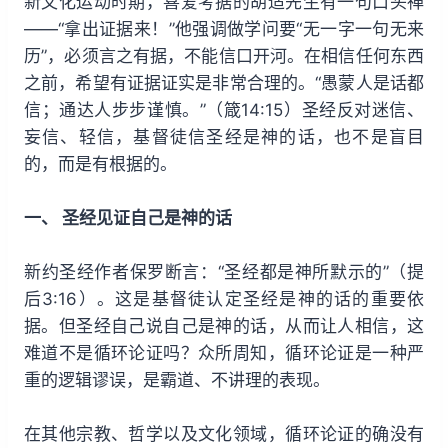
新文化运动时期，喜爱考据的胡适先生有一句口头禅
——“拿出证据来！”他强调做学问要“无一字一句无来
历”，必须言之有据，不能信口开河。在相信任何东西
之前，希望有证据证实是非常合理的。“愚蒙人是话都
信；通达人步步谨慎。”（箴14:15）圣经反对迷信、
妄信、轻信，基督徒信圣经是神的话，也不是盲目
的，而是有根据的。
一、 圣经见证自己是神的话
新约圣经作者保罗断言：“圣经都是神所默示的”（提
后3:16）。这是基督徒认定圣经是神的话的重要依
据。但圣经自己说自己是神的话，从而让人相信，这
难道不是循环论证吗？众所周知，循环论证是一种严
重的逻辑谬误，是霸道、不讲理的表现。
在其他宗教、哲学以及文化领域，循环论证的确没有