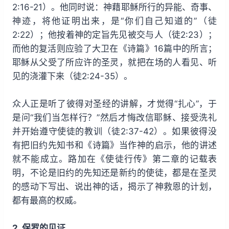
2:16-21）。他同时说：神藉耶稣所行的异能、奇事、
神迹，将他证明出来，是“你们自己知道的”（徒
2:22）；他按着神的定旨先见被交与人（徒2:23）；
而他的复活则应验了大卫在《诗篇》16篇中的所言；
耶稣从父受了所应许的圣灵，就把在场的人看见、听
见的浇灌下来（徒2:24-35）。
众人正是听了彼得对圣经的讲解，才觉得“扎心”，于
是问“我们当怎样行？”然后才悔改信耶稣、接受洗礼
并开始遵守使徒的教训（徒2:37-42）。如果彼得没
有把旧约先知书和《诗篇》当作神的启示，他的讲述
就不能成立。路加在《使徒行传》第二章的记载表
明，不论是旧约的先知还是新约的使徒，都是在圣灵
的感动下写出、说出神的话，揭示了神救恩的计划，
都有最高的权威。
2. 保罗的见证