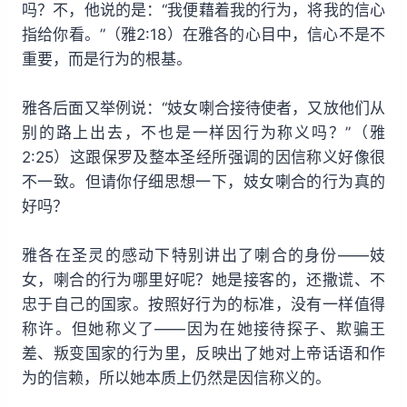
吗？不，他说的是：“我便藉着我的行为，将我的信心
指给你看。”（雅2:18）在雅各的心目中，信心不是不
重要，而是行为的根基。
雅各后面又举例说：“妓女喇合接待使者，又放他们从
别的路上出去，不也是一样因行为称义吗？”（雅
2:25）这跟保罗及整本圣经所强调的因信称义好像很
不一致。但请你仔细思想一下，妓女喇合的行为真的
好吗？
雅各在圣灵的感动下特别讲出了喇合的身份——妓
女，喇合的行为哪里好呢？她是接客的，还撒谎、不
忠于自己的国家。按照好行为的标准，没有一样值得
称许。但她称义了——因为在她接待探子、欺骗王
差、叛变国家的行为里，反映出了她对上帝话语和作
为的信赖，所以她本质上仍然是因信称义的。