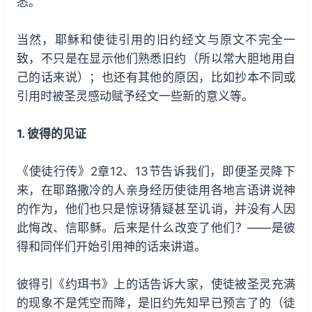
悉。
当然，耶稣和使徒引用的旧约经文与原文不完全一
致，不只是在显示他们熟悉旧约（所以常大胆地用自
己的话来说）；也还有其他的原因，比如抄本不同或
引用时被圣灵感动赋予经文一些新的意义等。
1. 彼得的见证
《使徒行传》2章12、13节告诉我们，即便圣灵降下
来，在耶路撒冷的人亲身经历使徒用各地言语讲说神
的作为，他们也只是惊讶猜疑甚至讥诮，并没有人因
此悔改、信耶稣。后来是什么改变了他们？——是彼
得和同伴们开始引用神的话来讲道。
彼得引《约珥书》上的话告诉大家，使徒被圣灵充满
的现象不是凭空而降，是旧约先知早已预言了的（徒