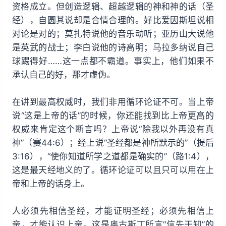
资格成立。但创造逻辑、超越逻辑的神和神的话（圣
经），自圆其说却是合情合理的。好比爱因斯坦说相
对论是对的；莫扎特说他的音乐动听；亚历山大说他
是英武的战士；李白说他的诗高明；马拉多纳说自己
球踢得好……这一点都不霸道。事实上，他们如果不
承认自己的好，那才虚伪。
在讲到最高权威时，我们非用循环论证不可。当上帝
说“这是上帝的话”的时候，你还能找到比上帝更高的
权威来肯定这个断言吗？上帝说“除我以外再没有真
神”（赛44:6）；经上说“圣经都是神所默示的”（提后
3:16），“使你知道所学之道都是确实的”（路1:4），
这是最天经地义的了。循环论证可以且只可以用在上
帝和上帝的话身上。
人必须先相信圣经，才能证明圣经；必须先相信上
帝，才能认识上帝。这是奥古斯丁所言“信先于知”的