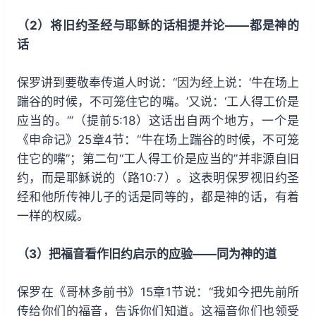
（2）将旧约圣经与耶稣的话相提并论——都是神的
话
保罗讲到要敬奉传道人时说：“因为经上说：‘牛在场上
踹谷的时候，不可笼住它的嘴。’又说：‘工人得工价是
应当的。’”（提前5:18）这话出自两个地方，一个是
《申命记》25章4节：“牛在场上踹谷的时候，不可笼
住它的嘴”；第二句“工人得工价是应当的”并非源自旧
约，而是耶稣说的（路10:7）。这表明保罗视旧约圣
经和他所传神儿子的话是同等的，都是神的话，有着
一样的权威。
（3）把福音看作旧约启示的应验——同为神的道
保罗在《哥林多前书》15章1节说：“我如今把先前所
传给你们的福音，告诉你们知道。这福音你们也领受