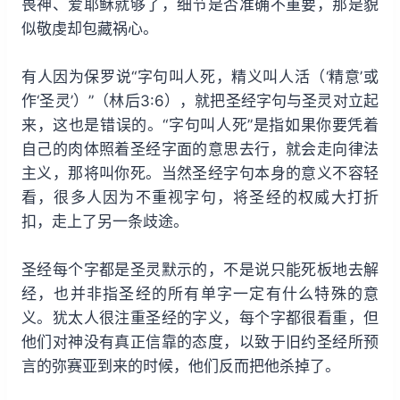
畏神、爱耶稣就够了，细节是否准确不重要，那是貌
似敬虔却包藏祸心。
有人因为保罗说“字句叫人死，精义叫人活（‘精意’或
作‘圣灵’）”（林后3:6），就把圣经字句与圣灵对立起
来，这也是错误的。“字句叫人死”是指如果你要凭着
自己的肉体照着圣经字面的意思去行，就会走向律法
主义，那将叫你死。当然圣经字句本身的意义不容轻
看，很多人因为不重视字句，将圣经的权威大打折
扣，走上了另一条歧途。
圣经每个字都是圣灵默示的，不是说只能死板地去解
经，也并非指圣经的所有单字一定有什么特殊的意
义。犹太人很注重圣经的字义，每个字都很看重，但
他们对神没有真正信靠的态度，以致于旧约圣经所预
言的弥赛亚到来的时候，他们反而把他杀掉了。