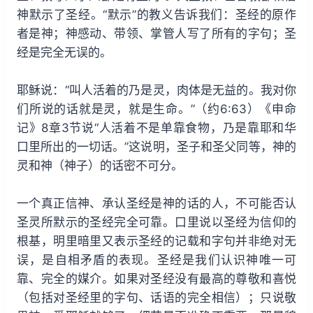
神默示了圣经。“默示”的教义告诉我们：圣经的原作
者是神；神感动、带领、掌管人写了所有的字句；圣
经是完全无误的。
耶稣说：“叫人活着的乃是灵，肉体是无益的。我对你
们所说的话就是灵，就是生命。”（约6:63）《申命
记》8章3节说“人活着不是单靠食物，乃是靠耶和华
口里所出的一切话。”这说明，圣子和圣父同等，神的
灵和神（神子）的话密不可分。
一个真正信神、承认圣经是神的话的人，不可能否认
圣灵所默示的圣经完全可靠。口里说以圣经为信仰的
根基，明里暗里又表示圣经的记载和字句并非绝对无
误，是自相矛盾的表现。圣经是我们认识神唯一可
靠、完全的媒介。如果对圣经没有最高的尊敬和喜悦
（包括对圣经里的字句、话语的完全相信）；只说敬