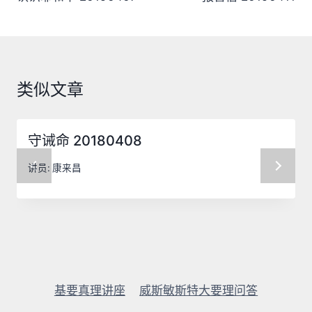
导
航
类似文章
守诫命 20180408
讲员:
康来昌
基要真理讲座
威斯敏斯特大要理问答