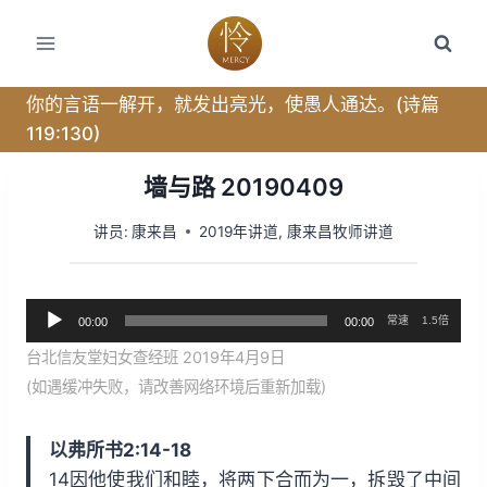
跳
转
到
内
你的言语一解开，就发出亮光，使愚人通达。(诗篇
容
119:130)
墙与路 20190409
讲员:
康来昌
2019年讲道
,
康来昌牧师讲道
音
常速
1.5倍
00:00
00:00
频
台北信友堂妇女查经班 2019年4月9日
播
(如遇缓冲失败，请改善网络环境后重新加载)
放
器
以弗所书2:14-18
14因他使我们和睦，将两下合而为一，拆毁了中间