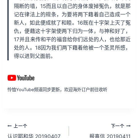
隔断的墙，15而且以自己的身体废掉冤仇，就是那
记在律法上的规条，为要将两下藉着自己造成一个
新人，如此便成就了和睦。16既在十字架上灭了冤
仇，便藉这十字架使两下归为一体，与神和好了，
17并且来传和平的福音给你们远处的人，也给那近
处的人。18因为我们两下藉着他被一个圣灵所感，
得以进到父面前。
怜恤YouTube频道同步更新，欢迎海外订户前往收听
文
上一个
下一个
章
认识耶和华 20190407
报喜信 20190411