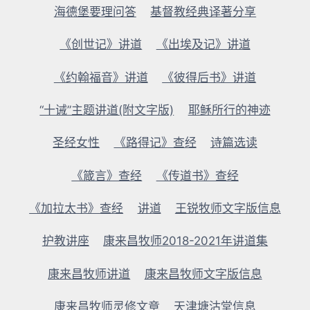
海德堡要理问答
基督教经典译著分享
《创世记》讲道
《出埃及记》讲道
《约翰福音》讲道
《彼得后书》讲道
“十诫”主题讲道(附文字版)
耶稣所行的神迹
圣经女性
《路得记》查经
诗篇选读
《箴言》查经
《传道书》查经
《加拉太书》查经
讲道
王锐牧师文字版信息
护教讲座
康来昌牧师2018-2021年讲道集
康来昌牧师讲道
康来昌牧师文字版信息
康来昌牧师灵修文章
天津塘沽堂信息