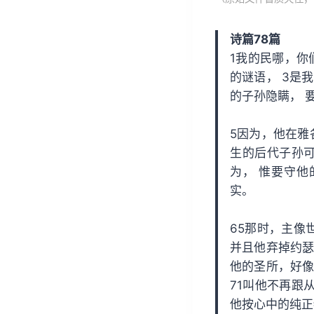
放
器
诗篇78篇
1我的民哪，你
的谜语， 3是
的子孙隐瞒， 
5因为，他在雅
生的后代子孙可
为， 惟要守他
实。
65那时，主像
并且他弃掉约瑟
他的圣所，好像
71叫他不再跟
他按心中的纯正