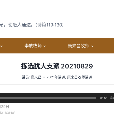
使愚人通达。(诗篇119:130)
李放牧师
康来昌牧师
拣选犹大支派 20210829
讲员:
康来昌
2021年讲道
,
康来昌牧师讲道
常
00:00
月29日
敬请谅解）