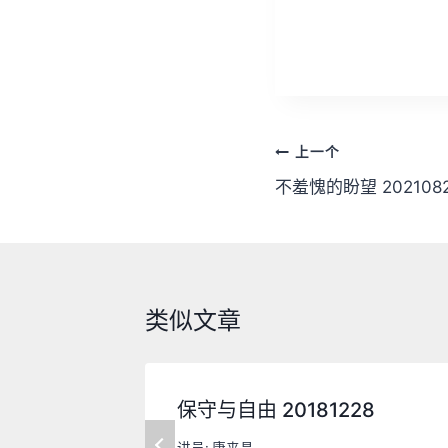
文
上一个
章
不羞愧的盼望 202108
导
航
类似文章
保守与自由 20181228