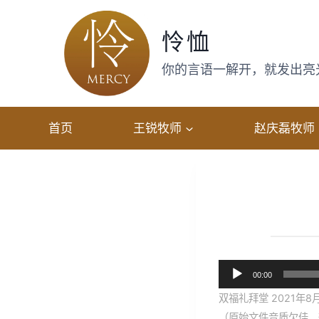
跳
转
怜恤
到
内
你的言语一解开，就发出亮光，
容
首页
王锐牧师
赵庆磊牧师
音
00:00
频
双福礼拜堂 2021年8
播
（原始文件音质欠佳，