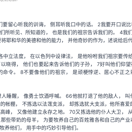
们要留心听我的训诲， 侧耳听我口中的话。 2我要开口说比
我们所听见、所知道的， 也是我们的祖宗告诉我们的。 4我
要将耶和华的美德和他的能力， 并他奇妙的作为，述说给后
各中立法度， 在以色列中设律法， 是他吩咐我们祖宗要传给
以晓得， 他们也要起来告诉他们的子孙， 7好叫他们仰望
的命令。 8不要像他们的祖宗， 是顽梗悖逆、居心不正之
世人睡醒， 像勇士饮酒呼喊。 66他就打退了他的敌人， 叫
的帐棚， 不拣选以法莲支派， 却拣选犹大支派，他所喜爱的
高峰， 又像他建立永存之地。 70又拣选他的仆人大卫， 
从那些带奶的母羊， 为要牧养自己的百姓雅各和自己的产业以
牧养他们， 用手中的巧妙引导他们。