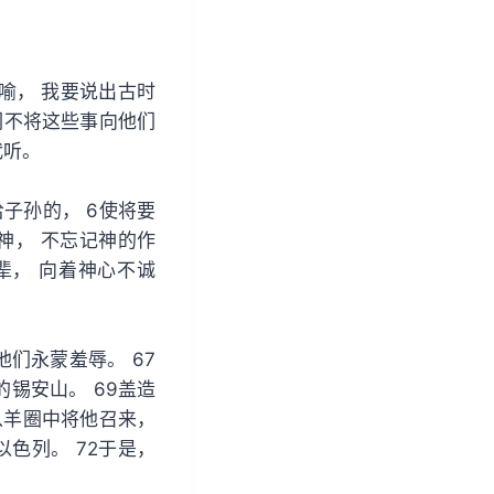
/
下
箭
喻， 我要说出古时
头
们不将这些事向他们
键
代听。
来
增
子孙的， 6使将要
高
神， 不忘记神的作
或
辈， 向着神心不诚
降
低
音
他们永蒙羞辱。 67
量
锡安山。 69盖造
。
从羊圈中将他召来，
色列。 72于是，