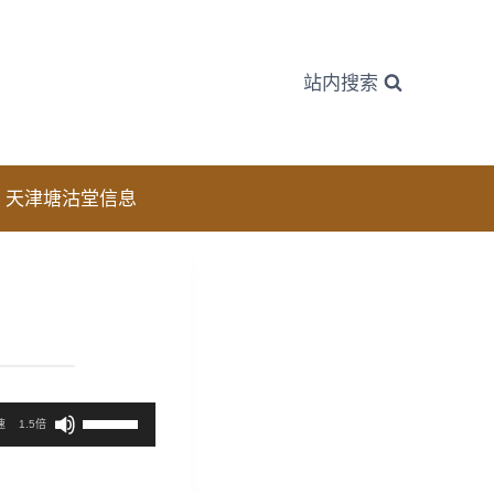
站内搜索
天津塘沽堂信息
使
速
1.5倍
用
上