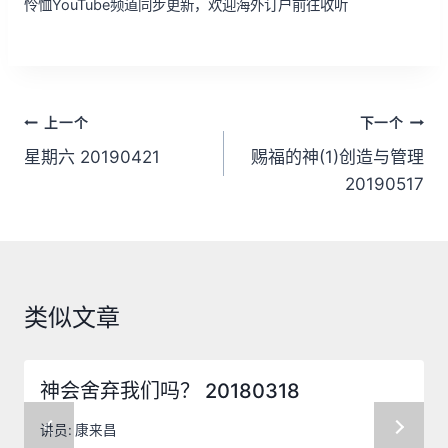
怜恤YouTube频道同步更新，欢迎海外订户前往收听
文
上一个
下一个
章
星期六 20190421
赐福的神(1)创造与管理
20190517
导
航
类似文章
神会舍弃我们吗？ 20180318
讲员:
康来昌