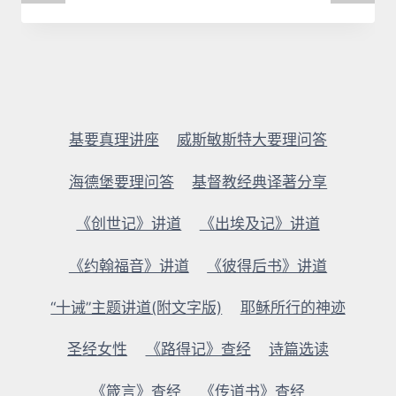
基要真理讲座
威斯敏斯特大要理问答
海德堡要理问答
基督教经典译著分享
《创世记》讲道
《出埃及记》讲道
《约翰福音》讲道
《彼得后书》讲道
“十诫”主题讲道(附文字版)
耶稣所行的神迹
圣经女性
《路得记》查经
诗篇选读
《箴言》查经
《传道书》查经