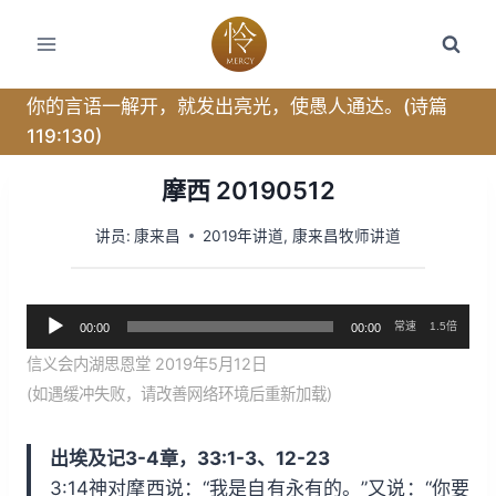
跳
转
到
内
你的言语一解开，就发出亮光，使愚人通达。(诗篇
容
119:130)
摩西 20190512
讲员:
康来昌
2019年讲道
,
康来昌牧师讲道
音
常速
1.5倍
00:00
00:00
频
信义会内湖思恩堂 2019年5月12日
播
(如遇缓冲失败，请改善网络环境后重新加载)
放
器
出埃及记3-4章，33:1-3、12-23
3:14神对摩西说：“我是自有永有的。”又说：“你要