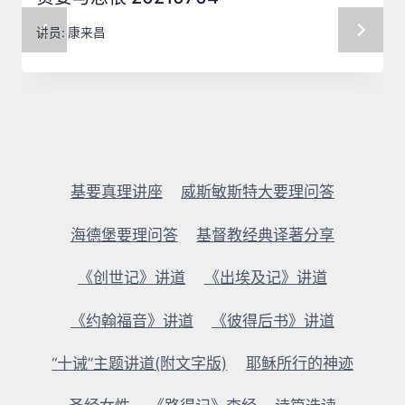
讲员:
康来昌
基要真理讲座
威斯敏斯特大要理问答
海德堡要理问答
基督教经典译著分享
《创世记》讲道
《出埃及记》讲道
《约翰福音》讲道
《彼得后书》讲道
“十诫”主题讲道(附文字版)
耶稣所行的神迹