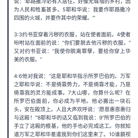
说：‘耶路撒冷必有人居住，好像无城墙的乡村，因
为人民和牲畜甚多。5耶和华说：我要作耶路撒冷
四围的火城，并要作其中的荣耀。’”
3:3约书亚穿着污秽的衣服，站在使者面前。4使者
吩咐站在面前的说：“你们要脱去他污秽的衣服。”
又对约书亚说：“我使你脱离罪孽，要给你穿上华
美的衣服。”
4:6他对我说：“这是耶和华指示所罗巴伯的。万军
之耶和华说：不是倚靠势力，不是倚靠才能，乃是
倚靠我的灵方能成事。7大山哪，你算什么呢？在
所罗巴伯面前，你必成为平地。他必搬出一块石
头，安在殿顶上。人且大声欢呼说：‘愿恩惠恩惠归
与这殿！’”8耶和华的话又临到我说：9“所罗巴伯的
手立了这殿的根基，他的手也必完成这工。你就知
道万军之耶和华差遣我到你们这里来了。10谁藐视