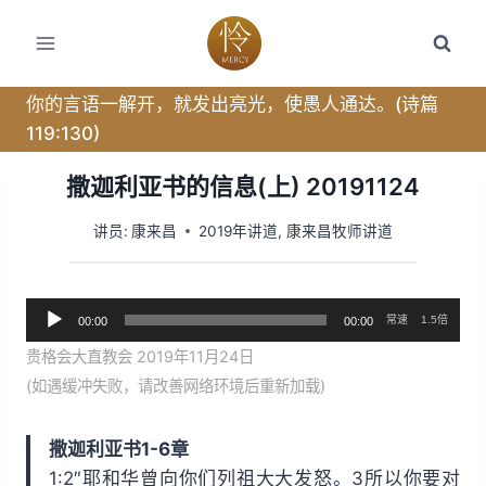
跳
转
到
内
你的言语一解开，就发出亮光，使愚人通达。(诗篇
容
119:130)
撒迦利亚书的信息(上) 20191124
讲员:
康来昌
2019年讲道
,
康来昌牧师讲道
音
常速
1.5倍
00:00
00:00
频
贵格会大直教会 2019年11月24日
播
(如遇缓冲失败，请改善网络环境后重新加载)
放
器
撒迦利亚书1-6章
1:2″耶和华曾向你们列祖大大发怒。3所以你要对