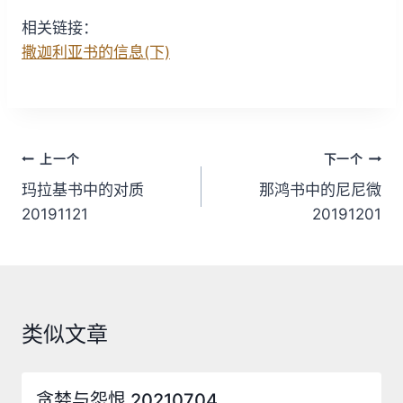
相关链接：
撒迦利亚书的信息(下)
文
上一个
下一个
章
玛拉基书中的对质
那鸿书中的尼尼微
20191121
20191201
导
航
类似文章
贪婪与怨恨 20210704