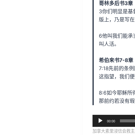
哥林多后书3章
3你们明显是基
版上，乃是写在
6他叫我们能承
叫人活。
希伯来书7-8章
7:18先前的
这指望，我们便
8:6如今耶稣
那前约若没有瑕
音
00:00
频
加拿大素里浸信会救主堂
播