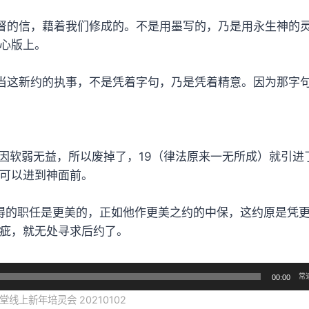
督的信，藉着我们修成的。不是用墨写的，乃是用永生神的
心版上。
当这新约的执事，不是凭着字句，乃是凭着精意。因为那字
条例因软弱无益，所以废掉了，19（律法原来一无所成）就引
可以进到神面前。
所得的职任是更美的，正如他作更美之约的中保，这约原是凭
疵，就无处寻求后约了。
常
00:00
线上新年培灵会 20210102