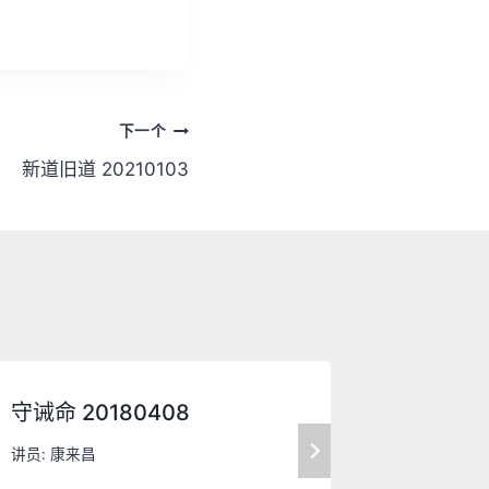
/
下
箭
头
下一个
键
新道旧道 20210103
来
增
高
或
降
低
音
量
守诫命 20180408
避难所 2
。
讲员:
康来昌
讲员:
康来