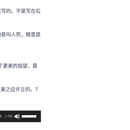
灵写的。不是写在石
句是叫人死，精意是
进了更美的指望，靠
更美之应许立的。7
使
速
1.5倍
用
上