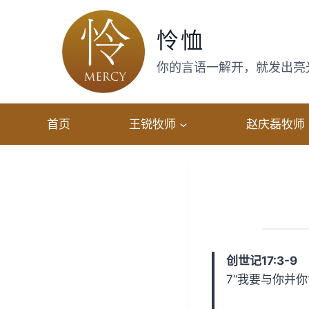
跳
转
怜恤
到
内
你的言语一解开，就发出亮光，
容
首页
王锐牧师
赵庆磊牧师
创世记17:3-9
7“我要与你并