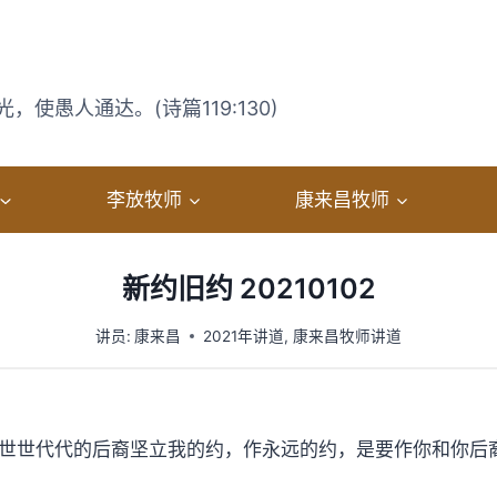
使愚人通达。(诗篇119:130)
李放牧师
康来昌牧师
新约旧约 20210102
讲员:
康来昌
2021年讲道
,
康来昌牧师讲道
你世世代代的后裔坚立我的约，作永远的约，是要作你和你后