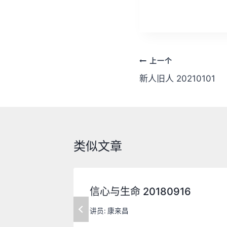
放
器
文
上一个
章
新人旧人 20210101
导
航
类似文章
信心与生命 20180916
讲员:
康来昌