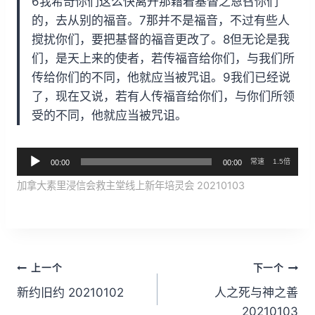
6我希奇你们这么快离开那藉着基督之恩召你们
的，去从别的福音。7那并不是福音，不过有些人
搅扰你们，要把基督的福音更改了。8但无论是我
们，是天上来的使者，若传福音给你们，与我们所
传给你们的不同，他就应当被咒诅。9我们已经说
了，现在又说，若有人传福音给你们，与你们所领
受的不同，他就应当被咒诅。
音
常速
1.5倍
00:00
00:00
频
加拿大素里浸信会救主堂线上新年培灵会 20210103
播
放
器
文
上一个
下一个
章
新约旧约 20210102
人之死与神之善
20210103