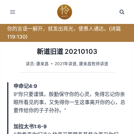
跳
转
到
内
你的言语一解开，就发出亮光，使愚人通达。(诗篇
容
119:130)
新道旧道 20210103
讲员:
康来昌
2021年讲道
,
康来昌牧师讲道
申命记4:9
9“你只要谨慎，殷勤保守你的心灵，免得忘记你亲
眼所看见的事，又免得你一生这事离开你的心，总
要传给你的子子孙孙。”
加拉太书1:6-9