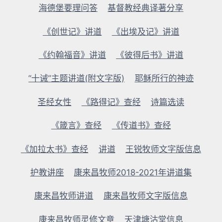
海德堡要理问答
基督教经典译著分享
《创世记》讲道
《出埃及记》讲道
《约翰福音》讲道
《彼得后书》讲道
“十诫”主题讲道(附文字版)
耶稣所行的神迹
圣经女性
《路得记》查经
诗篇选读
《箴言》查经
《传道书》查经
《加拉太书》查经
讲道
王锐牧师文字版信息
护教讲座
康来昌牧师2018-2021年讲道集
康来昌牧师讲道
康来昌牧师文字版信息
康来昌牧师灵修文章
天津塘沽堂信息