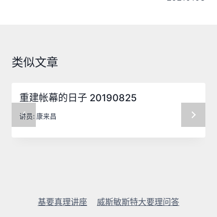
导
航
类似文章
重建帐幕的日子 20190825
讲员:
康来昌
基要真理讲座
威斯敏斯特大要理问答