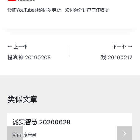
怜恤YouTube频道同步更新，欢迎海外订户前往收听
文
上一个
下一个
章
投靠神 20190205
戏 20190217
导
航
类似文章
诚实智慧 20200628
讲员:
康来昌