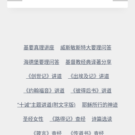
基要真理讲座
威斯敏斯特大要理问答
海德堡要理问答
基督教经典译著分享
《创世记》讲道
《出埃及记》讲道
《约翰福音》讲道
《彼得后书》讲道
“十诫”主题讲道(附文字版)
耶稣所行的神迹
圣经女性
《路得记》查经
诗篇选读
《箴言》查经
《传道书》查经