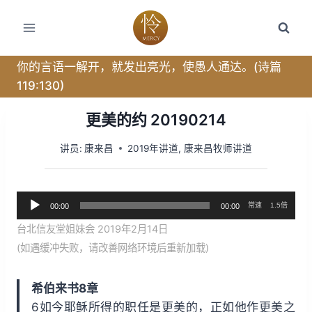
跳
转
到
内
你的言语一解开，就发出亮光，使愚人通达。(诗篇
容
119:130)
更美的约 20190214
讲员:
康来昌
2019年讲道
,
康来昌牧师讲道
音
常速
1.5倍
00:00
00:00
频
台北信友堂姐妹会 2019年2月14日
播
(如遇缓冲失败，请改善网络环境后重新加载)
放
器
希伯来书8章
6如今耶稣所得的职任是更美的，正如他作更美之