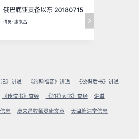
俄巴底亚责备以东 20180715
耶稣为门
讲员:
康来昌
讲员:
康来
及记》讲道
《约翰福音》讲道
《彼得后书》讲道
《传道书》查经
《加拉太书》查经
讲道
版信息
康来昌牧师灵修文章
天津塘沽堂信息