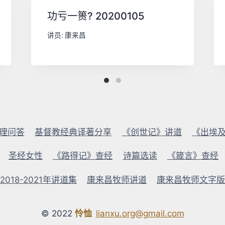
功亏一篑? 20200105
讲员:
康来昌
理问答
基督教经典译著分享
《创世记》讲道
《出埃
圣经女性
《路得记》查经
诗篇选读
《箴言》查经
018-2021年讲道集
康来昌牧师讲道
康来昌牧师文字
© 2022
怜恤
lianxu.org@gmail.com