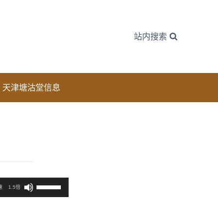
站内搜索
天津塘沽堂信息
使
速
1.5倍
用
上