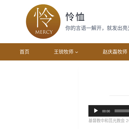
跳
转
怜恤
到
内
你的言语一解开，就发出亮光，
容
首页
王锐牧师
赵庆磊牧师
音
00:00
频
基督教中和莒光教会 20
播