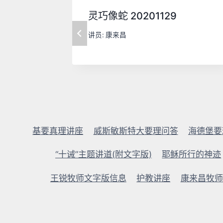
灵巧像蛇 20201129
讲员:
康来昌
基要真理讲座
威斯敏斯特大要理问答
海德堡要
“十诫”主题讲道(附文字版)
耶稣所行的神迹
王锐牧师文字版信息
护教讲座
康来昌牧师2