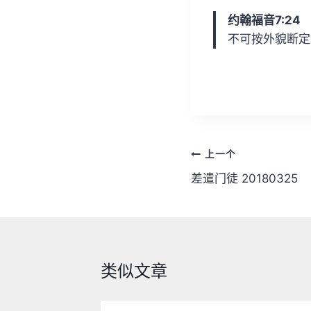
放
约翰福音7:24
器
不可按外貌断定
文
上一个
章
差遣门徒 20180325
导
航
类似文章