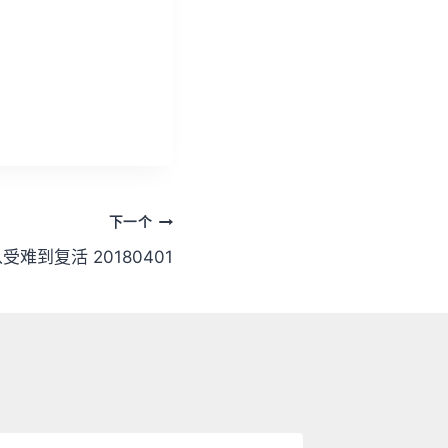
/
下
箭
头
键
来
增
高
下一个
或
降
受难到复活 20180401
低
音
量
。