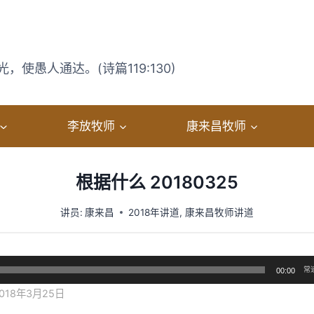
使愚人通达。(诗篇119:130)
李放牧师
康来昌牧师
根据什么 20180325
讲员:
康来昌
2018年讲道
,
康来昌牧师讲道
常
00:00
18年3月25日