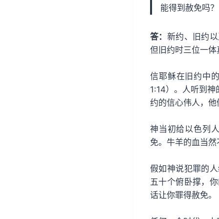
能得到赦免吗？
答：
新约、旧约以
但旧约时三位一体
信耶稣在旧约中
1:14）。人听
约的信心伟人，他
神当初给以色列
免。牛羊的血当然
假如神说犯罪的人
五十个俯卧撑，你
话让你罪得赦免。