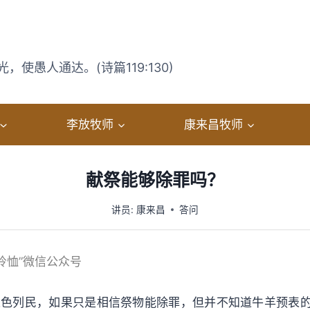
使愚人通达。(诗篇119:130)
李放牧师
康来昌牧师
献祭能够除罪吗？
讲员:
康来昌
答问
“怜恤”微信公众号
以色列民，如果只是相信祭物能除罪，但并不知道牛羊预表