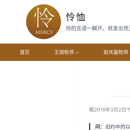
跳
转
怜恤
到
内
你的言语一解开，就发出亮光，
容
首页
王锐牧师
赵庆磊牧师
载2018年3月2日
问：
旧约中的