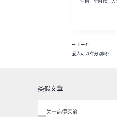
任何一个时代，人
文
上一个
章
爱人可以有分别吗？
导
航
类似文章
关于病得医治