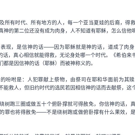
及所有时代、所有地方的人，每一个亚当夏娃的后裔，得
真神的第二位还没有成为肉身，人不知道有耶稣，怎么信他
的表现，是信神的话——因为耶稣就是神的话，道成了肉身
到神的话，真心相信就能得救，无论身处哪一个时代。《希伯来书
们都是因信神的话（耶稣）而被神称义的。
人的吩咐是：人犯罪献上祭物，由祭司在耶和华面前为其赎
不能救人，但旧约时代的选民若因相信神的话而去献祭，这
绕树跑三圈或做五十个俯卧撑就可得赦免，你信神的话，
的罪也将得赦免——不是绕树跑或做俯卧撑有什么果效，