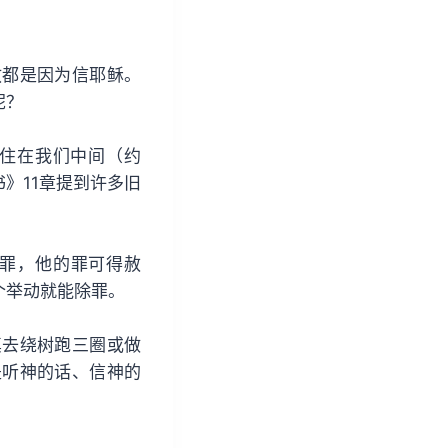
救都是因为信耶稣。
呢？
住在我们中间（约
》11章提到许多旧
罪，他的罪可得赦
个举动就能除罪。
真去绕树跑三圈或做
是听神的话、信神的