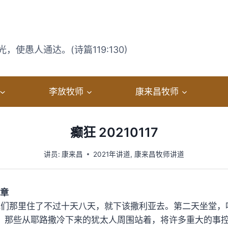
使愚人通达。(诗篇119:130)
李放牧师
康来昌牧师
癫狂 20210117
讲员:
康来昌
2021年讲道
,
康来昌牧师讲道
6章
在他们那里住了不过十天八天，就下该撒利亚去。第二天坐堂
，那些从耶路撒冷下来的犹太人周围站着，将许多重大的事