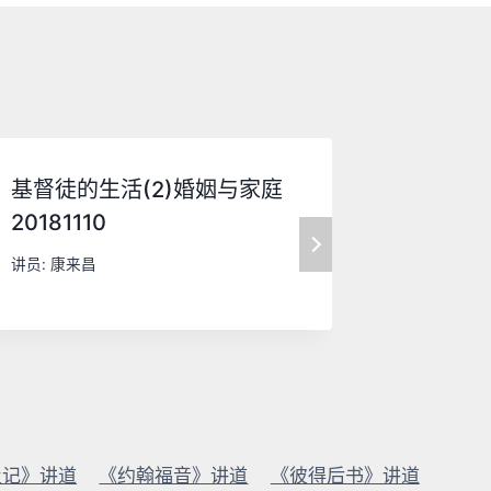
高
或
降
低
音
量
基督徒的生活(2)婚姻与家庭
水变酒的神
。
20181110
讲员:
康来
讲员:
康来昌
及记》讲道
《约翰福音》讲道
《彼得后书》讲道