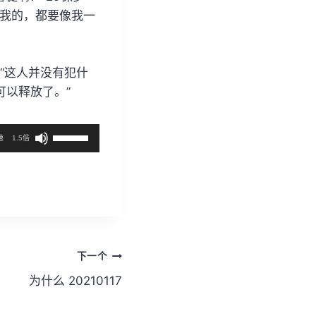
听我的，都要像我一
“这人并没有犯什
可以释放了。”
使
速
1.5倍
用
上
/
下
箭
头
下一个
键
为什么 20210117
来
增