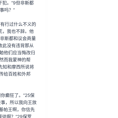
犯。”9但非斯都
事吗？”
没有行过什么不义的
死，我也不辞。他
2非斯都和议会商量
我故此没有违背那从
勉他们应当悔改归
2然而我蒙神的帮
先知和摩西所说将
传给百姓和外邦
你癫狂了。”25保
些事，所以我向王放
基帕王啊，你信先
徒啊？”29保罗