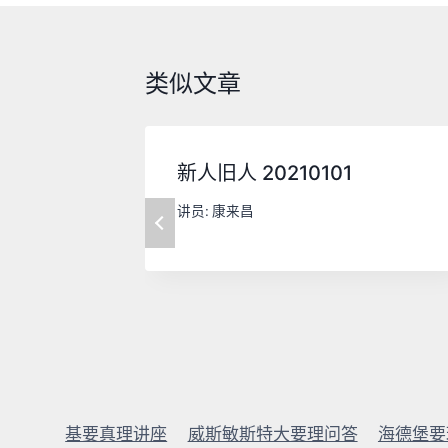
航
类似文章
新人旧人 20210101
讲员:
康来昌
基要真理讲座
威斯敏斯特大要理问答
海德堡要