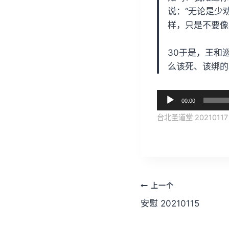
说：“无论是少
样，只是不要像
30于是，王和
么该死、该绑的
音
00:00
频
台北圣道堂 20210117
播
放
器
文
上一个
章
安慰 20210115
导