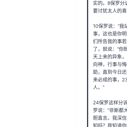
实的。8保罗分
要讨犹太人的喜
10保罗说：“
事，这也是你明
们所告我的事若
了，就说：“你
天上来的异象，
向神，行事与悔
助，直到今日还
来必成的事，2
人。”
24保罗这样分
罗说：“非斯都
胆直言。我深信
知吗？我知道你