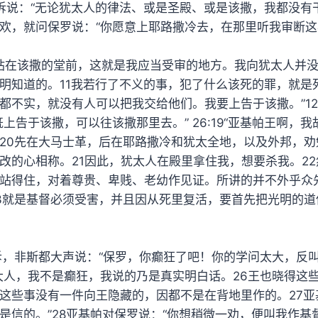
诉说：“无论犹太人的律法、或是圣殿、或是该撒，我都没有干
欢，就问保罗说：“你愿意上耶路撒冷去，在那里听我审断这
我站在该撒的堂前，这就是我应当受审的地方。我向犹太人并
明知道的。11我若行了不义的事，犯了什么该死的罪，就是
都不实，就没有人可以把我交给他们。我要上告于该撒。”1
既上告于该撒，可以往该撒那里去。” 26:19“亚基帕王啊，
20先在大马士革，后在耶路撒冷和犹太全地，以及外邦，劝
改的心相称。21因此，犹太人在殿里拿住我，想要杀我。2
站得住，对着尊贵、卑贱、老幼作见证。所讲的并不外乎众
3就是基督必须受害，并且因从死里复活，要首先把光明的道
诉，非斯都大声说：“保罗，你癫狂了吧！你的学问太大，反叫
大人，我不是癫狂，我说的乃是真实明白话。26王也晓得这
这些事没有一件向王隐藏的，因都不是在背地里作的。27亚
是信的。”28亚基帕对保罗说：“你想稍微一劝，便叫我作基督