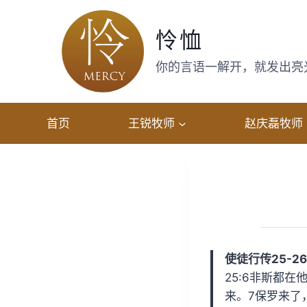
跳
转
怜恤
到
内
你的言语一解开，就发出亮光，
容
首页
王锐牧师
赵庆磊牧师
使徒行传25-2
25:6非斯都
来。7保罗来了