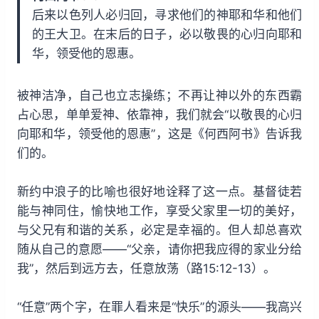
后来以色列人必归回，寻求他们的神耶和华和他们
的王大卫。在末后的日子，必以敬畏的心归向耶和
华，领受他的恩惠。
被神洁净，自己也立志操练；不再让神以外的东西霸
占心思，单单爱神、依靠神，我们就会“以敬畏的心归
向耶和华，领受他的恩惠”，这是《何西阿书》告诉我
们的。
新约中浪子的比喻也很好地诠释了这一点。基督徒若
能与神同住，愉快地工作，享受父家里一切的美好，
与父兄有和谐的关系，必定是幸福的。但人却总喜欢
随从自己的意愿——“父亲，请你把我应得的家业分给
我”，然后到远方去，任意放荡（路15:12-13）。
“任意”两个字，在罪人看来是“快乐”的源头——我高兴