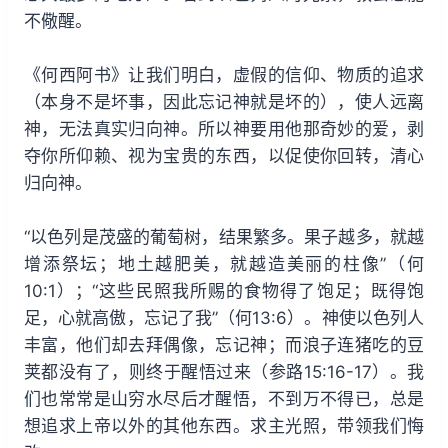
不儆醒。
《何西阿书》让我们明白，虚假的信仰、物质的追求
（本身不是坏事，因此忘记神就是坏的），使人远离
神，无法真实归向神。所以神要用他那奇妙的爱，剥
夺你所仰赖、视为宝贵的东西，以促使你回转，清心
归向神。
“以色列是茂盛的葡萄树，结果繁多。果子越多，就越
增添祭坛；地土越肥美，就越造美丽的柱像”（何
10:1）；“这些民照我所赐的食物得了饱足；既得饱
足，心就高傲，忘记了我”（何13:6）。神使以色列人
丰富，他们却去拜偶像，忘记神；而浪子连猪吃的豆
荚都没有了，则终于醒悟过来（参路15:16-17）。我
们也常常是山穷水尽后才醒悟，不到万不得已，总是
想追求上帝以外的其他东西。求主光照，带领我们悔