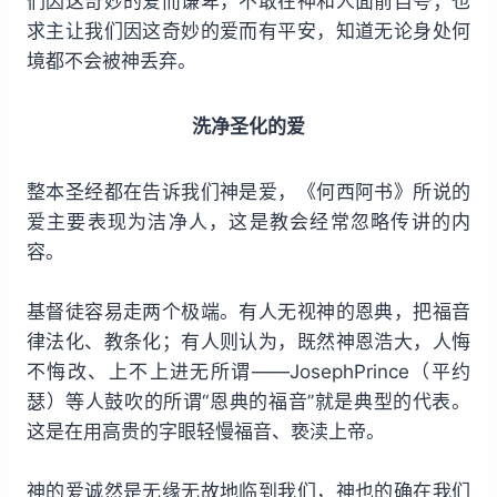
们因这奇妙的爱而谦卑，不敢在神和人面前自夸；也
求主让我们因这奇妙的爱而有平安，知道无论身处何
境都不会被神丢弃。
洗净圣化的爱
整本圣经都在告诉我们神是爱，《何西阿书》所说的
爱主要表现为洁净人，这是教会经常忽略传讲的内
容。
基督徒容易走两个极端。有人无视神的恩典，把福音
律法化、教条化；有人则认为，既然神恩浩大，人悔
不悔改、上不上进无所谓——JosephPrince（平约
瑟）等人鼓吹的所谓“恩典的福音”就是典型的代表。
这是在用高贵的字眼轻慢福音、亵渎上帝。
神的爱诚然是无缘无故地临到我们，神也的确在我们