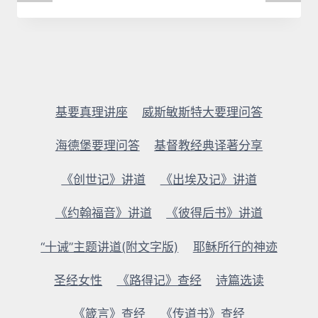
基要真理讲座
威斯敏斯特大要理问答
海德堡要理问答
基督教经典译著分享
《创世记》讲道
《出埃及记》讲道
《约翰福音》讲道
《彼得后书》讲道
“十诫”主题讲道(附文字版)
耶稣所行的神迹
圣经女性
《路得记》查经
诗篇选读
《箴言》查经
《传道书》查经