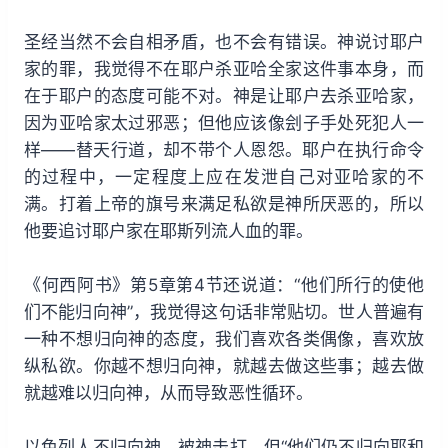
圣经当然不会自相矛盾，也不会有错误。神说讨耶户
家的罪，我觉得不在耶户杀亚哈全家这件事本身，而
在于耶户的态度可能不对。神是让耶户去杀亚哈家，
因为亚哈家太过邪恶；但他应该像刽子手处死犯人一
样——替天行道，却不带个人恩怨。耶户在执行命令
的过程中，一定程度上应在发泄自己对亚哈家的不
满。打着上帝的旗号来满足私欲是神所厌恶的，所以
他要追讨耶户家在耶斯列流人血的罪。
《何西阿书》第5章第4节还说道：“他们所行的使他
们不能归向神”，我觉得这句话非常贴切。世人普遍有
一种不想归向神的态度，我们喜欢各类偶像，喜欢放
纵私欲。你越不想归向神，就越去做这些事；越去做
就越难以归向神，从而导致恶性循环。
以色列人不归向神，被神击打，但“他们仍不归向耶和