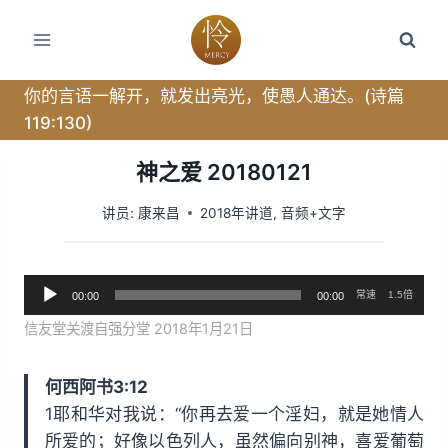
跳
转
到
内
你的言语一解开，就发出亮光，使愚人通达。(诗篇
容
119:130)
神之爱 20180121
讲员:
康来昌
2018年讲道
,
音频+文字
音
常速
1.5倍
00:00
00:00
频
信友堂关渡自强分堂 2018年1月21日
播
放
何西阿书3:12
器
1耶和华对我说：“你再去爱一个淫妇，就是她情人
所爱的；好像以色列人，虽然偏向别神，喜爱葡萄