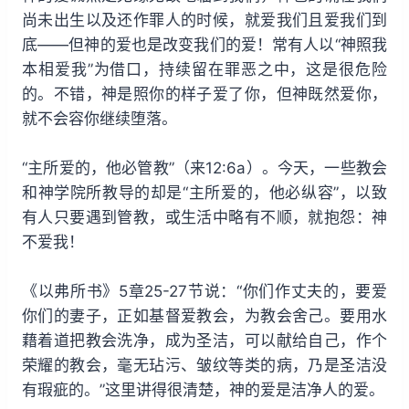
尚未出生以及还作罪人的时候，就爱我们且爱我们到
底——但神的爱也是改变我们的爱！常有人以“神照我
本相爱我”为借口，持续留在罪恶之中，这是很危险
的。不错，神是照你的样子爱了你，但神既然爱你，
就不会容你继续堕落。
“主所爱的，他必管教”（来12:6a）。今天，一些教会
和神学院所教导的却是“主所爱的，他必纵容”，以致
有人只要遇到管教，或生活中略有不顺，就抱怨：神
不爱我！
《以弗所书》5章25-27节说：“你们作丈夫的，要爱
你们的妻子，正如基督爱教会，为教会舍己。要用水
藉着道把教会洗净，成为圣洁，可以献给自己，作个
荣耀的教会，毫无玷污、皱纹等类的病，乃是圣洁没
有瑕疵的。”这里讲得很清楚，神的爱是洁净人的爱。