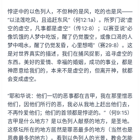
悖逆中的以色列人，不但种的是风，吃的也是风——
“以法莲吃风，且追赶东风”（何12:1a）。所罗门说“虚
空的虚空，凡事都是虚空”（传12:8）；以赛亚说“必
像饥饿的人梦中吃饭，醒了仍觉腹空，或像口渴的人
梦中喝水，醒了仍觉发昏，心里想喝”（赛29:8）。这
是对世界真实的描述，我们在捕风捉影，追寻虚空的
东西。美好的爱情、幸福的婚姻，成功的事业，都是
神愿意给我们的，本来不是虚空的，但离开神，就都
会变成虚空。
“耶和华说：他们一切的恶事都在吉甲，我在那里憎恶
他们，因他们所行的恶，我必从我地上赶出他们去，
不再怜爱他们；他们的首领都是悖逆的。”（何9:15）
吉甲是什么地方？是以色列人献祭的地方，是圣地。
这祭坛所在的地方居然是罪恶最多的地方（当然也是
恩典最多的地方）。看到以色列人的光景，教会怎能