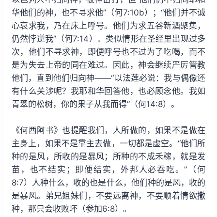
华他们的神，也不寻求他”（何7:10b）；“他们并不诚
心哀求我，乃在床上呼号。他们为求五谷新酒聚集，
仍然悖逆我”（何7:14）。类似情形在圣经里出现过多
次，他们不寻求神，即便呼号也不过为了吃喝，而不
是为失去上帝的同在难过。因此，神会继续严厉管教
他们，直到他们归向神——“以法莲必说：我与偶像还
有什么关涉呢？我耶和华回答他，也必顾念他。我如
青翠的松树，你的果子从我而得”（何14:8）。
《何西阿书》也提醒我们，人所做的，如果不是做在
主身上，如果不是靠主去做，一切都是虚空。“他们所
种的是风，所收的是暴风；所种的不成禾稼，就是发
苗，也不结实；即便结实，外邦人必吞吃。”（何
8:7）人种什么，收的也是什么，他们种的是风，收的
是暴风。弟兄姐妹们，不要远离神，不要顺着情欲撒
种，那只会收败坏（参加6:8）。