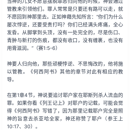
当神的儿女不愿意摆脱罪恶归向他的时候，神会通过
管教来引领他们。罪人常常是只要还有路可以走，就
不愿回到神那里去。正如神藉先知所言：“你们为什么
屡次悖逆，还要受责打吗？你们已经满头疼痛，全心
发昏。从脚掌到头顶，没有一处完全的，尽是伤口、
青肿与新打的伤痕，都没有收口，没有缠裹，也没有
用膏滋润。”（赛1:5-6）
神要人归向他，那些顽梗悖逆、不思悔改的，他将施
以管教。《何西阿书》其他的章节对此有相应的教
导。
在第1章4节，神说要追讨耶户家在耶斯列杀人流血的
罪。如果你看《列王记上》对耶户的记载，可能会觉
得《何西阿书》写错了，因为那里记载耶户完全是照
神的旨意去杀亚哈全家，神还称赞了耶户（参王上
10:17、30）。