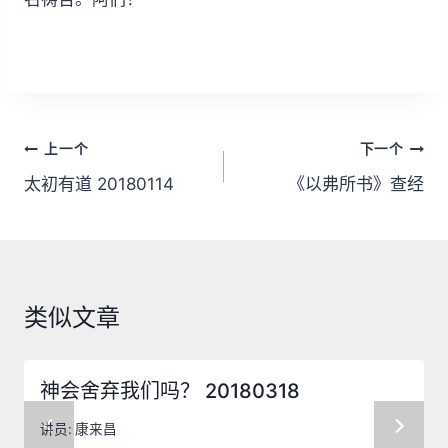
文
上一个
下一个
章
太初有道 20180114
《以弗所书》查经
导
航
类似文章
神会舍弃我们吗？ 20180318
讲员:
康来昌