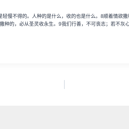
是轻慢不得的。人种的是什么，收的也是什么。8顺着情欲撒
撒种的，必从圣灵收永生。9我们行善，不可丧志；若不灰