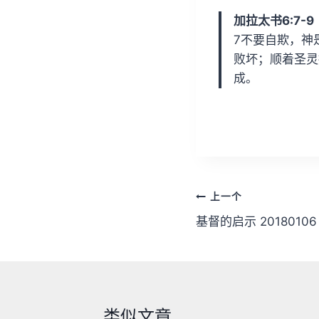
放
加拉太书6:7-9
器
7不要自欺，神
败坏；顺着圣灵
成。
文
上一个
章
基督的启示 20180106
导
航
类似文章