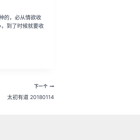
/
下
种的，必从情欲收
箭
心，到了时候就要收
头
键
来
增
高
或
降
下一个
低
音
太初有道 20180114
量
。