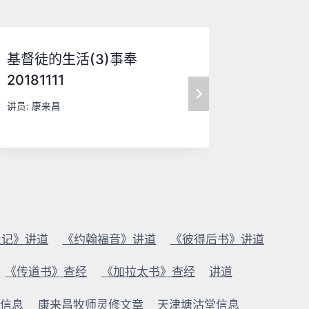
基督徒的生活(3)事奉
神国的彰
20181111
讲员:
康来
讲员:
康来昌
及记》讲道
《约翰福音》讲道
《彼得后书》讲道
《传道书》查经
《加拉太书》查经
讲道
版信息
康来昌牧师灵修文章
天津塘沽堂信息