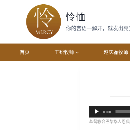
跳
转
怜恤
到
内
你的言语一解开，就发出亮光，
容
首页
王锐牧师
赵庆磊牧师
音
00:00
频
​基督教会巴黎华人恩典堂
播