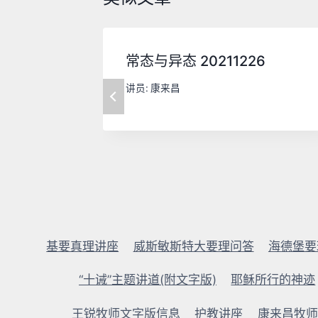
常态与异态 20211226
讲员:
康来昌
基要真理讲座
威斯敏斯特大要理问答
海德堡要
“十诫”主题讲道(附文字版)
耶稣所行的神迹
王锐牧师文字版信息
护教讲座
康来昌牧师2