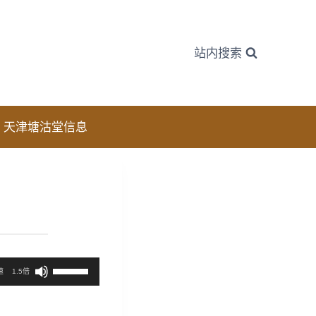
站内搜索
天津塘沽堂信息
使
速
1.5倍
用
上