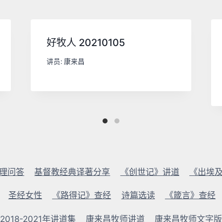
好牧人 20210105
讲员:
康来昌
理问答
基督教经典译著分享
《创世记》讲道
《出埃
圣经女性
《路得记》查经
诗篇选读
《箴言》查经
018-2021年讲道集
康来昌牧师讲道
康来昌牧师文字