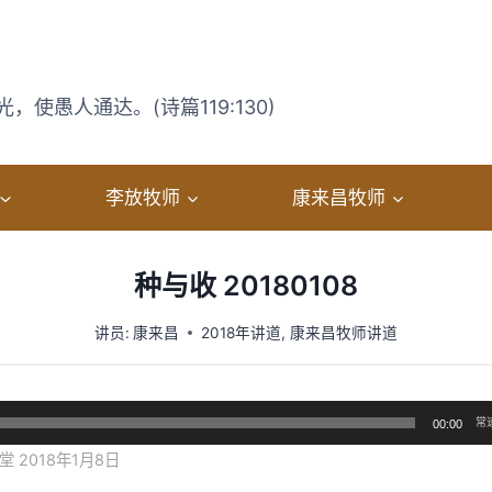
使愚人通达。(诗篇119:130)
李放牧师
康来昌牧师
种与收 20180108
讲员:
康来昌
2018年讲道
,
康来昌牧师讲道
常
00:00
 2018年1月8日