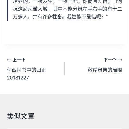
培养的，一夜发生，一夜干死，你尚且爱惜；11何
况这尼尼微大城，其中不能分辨左手右手的有十二
万多人，并有许多牲畜。我岂能不爱惜呢？”
文
上一个
下一个
章
何西阿书中的归正
敬虔母亲的局限
20181227
导
航
类似文章