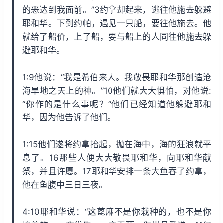
的恶达到我面前。”3约拿却起来，逃往他施去躲避
耶和华。下到约帕，遇见一只船，要往他施去。他
就给了船价，上了船，要与船上的人同往他施去躲
避耶和华。
1:9他说：“我是希伯来人。我敬畏耶和华那创造沧
海旱地之天上的神。”10他们就大大惧怕，对他说:
“你作的是什么事呢？”他们已经知道他躲避耶和
华，因为他告诉了他们。
1:15他们遂将约拿抬起，抛在海中，海的狂浪就平
息了。16那些人便大大敬畏耶和华，向耶和华献
祭，并且许愿。17耶和华安排一条大鱼吞了约拿，
他在鱼腹中三日三夜。
4:10耶和华说：“这蓖麻不是你栽种的，也不是你