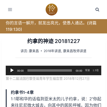
跳
转
到
内
你的言语一解开，就发出亮光，使愚人通达。(诗篇
容
119:130)
约拿的神迹 20181227
讲员:
康来昌
2018年讲道
,
康来昌牧师讲道
音
常速
1.5倍
00:00
00:00
频
第十二届法国巴黎圣诞青年学生福音营 2018年12月27日
播
放
约拿书1-4章
器
1:1耶和华的话临到亚米太的儿子约拿，说：2“你起
来往尼尼微大城去，向其中的居民呼喊，因为他们