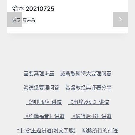
治本 20210725
讲员:
康来昌
基要真理讲座
威斯敏斯特大要理问答
海德堡要理问答
基督教经典译著分享
《创世记》讲道
《出埃及记》讲道
《约翰福音》讲道
《彼得后书》讲道
“十诫”主题讲道(附文字版)
耶稣所行的神迹