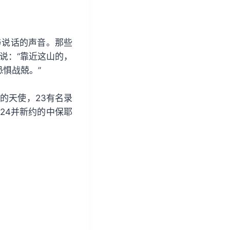
/
下
箭
与说话的声音。那些
头
说：“靠近这山的，
键
恐惧战兢。”
来
增
的天使，23有名录
高
24并新约的中保耶
或
降
低
音
量
。