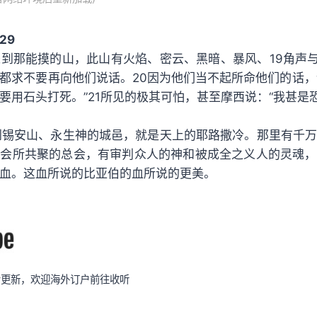
29
来到那能摸的山，此山有火焰、密云、黑暗、暴风、19角声
都求不要再向他们说话。20因为他们当不起所命他们的话，
要用石头打死。”21所见的极其可怕，甚至摩西说：“我甚是
到锡安山、永生神的城邑，就是天上的耶路撒冷。那里有千万
会所共聚的总会，有审判众人的神和被成全之义人的灵魂，
血。这血所说的比亚伯的血所说的更美。
同步更新，欢迎海外订户前往收听