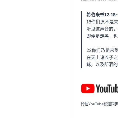
放
器
希伯来书12:18-
18你们原不是
听见这声音的，
即便是走兽，也
22你们乃是来
在天上诸长子之
稣，以及所洒的
怜恤YouTube频道