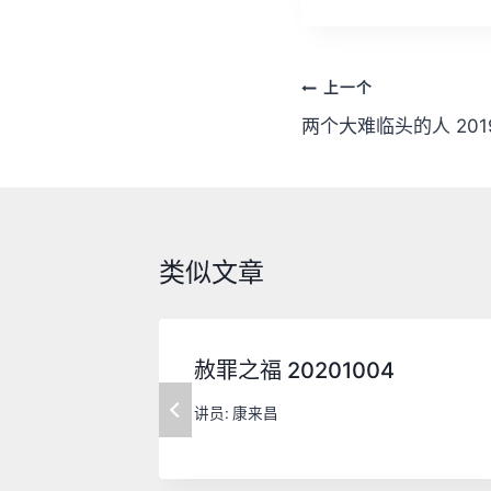
文
上一个
章
两个大难临头的人 2019
导
航
类似文章
赦罪之福 20201004
讲员:
康来昌