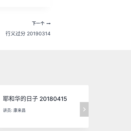
下一个
行义过分 20190314
耶和华的日子 20180415
心与行 2
讲员:
康来昌
讲员:
康来