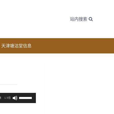
站内搜索
天津塘沽堂信息
使
速
1.5倍
用
上