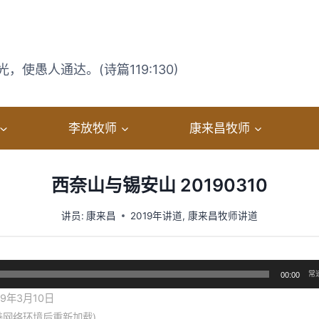
使愚人通达。(诗篇119:130)
李放牧师
康来昌牧师
西奈山与锡安山 20190310
讲员:
康来昌
2019年讲道
,
康来昌牧师讲道
常
00:00
9年3月10日
善网络环境后重新加载)