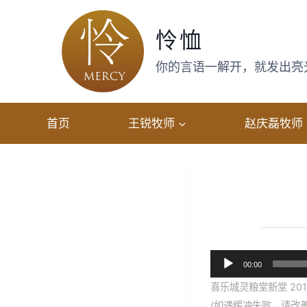
跳
转
怜恤
到
内
你的言语一解开，就发出亮光，
容
首页
王锐牧师
赵庆磊牧师
音
00:00
频
喜乐城灵粮堂新堂 201
播
(如遇缓冲失败，请改