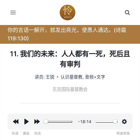
跳
转
到
内
你的言语一解开，就发出亮光，使愚人通达。(诗篇
容
119:130)
11. 我们的未来：人人都有一死，死后且
有审判
讲员:
王锐
认识基督教
,
音频+文字
东京国际基督教会
-18:14
R
P
F
设
e
l
o
置