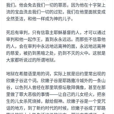
我们。他会免去我们一切的罪恶，因为他在十字架上
流的宝血洗去我们一切的过犯，我们在他里面就变成
全然圣洁，和他一样成为神的儿子。
死后有审判，只有信靠主耶稣基督的人，才可以通过
审判和他一起作王，直到永永远远。而那些不信靠他
的人，会在审判中永远地远离神的面，永远地远离神
的慈爱，被扔到黑暗之处，扔到不灭的火中。这就是
大家都听说过的所谓地狱。
地狱在希腊语里用的词，实际上就是旧约里常出现的
欣嫩子谷这个词。欣嫩子谷是耶路撒冷城外的一条山
谷，以色列人曾经在那里筑祭坛敬拜偶像，甚至在那
里做了罪大恶极的事情——让自己的儿女经火，把亲
生的儿女杀死烧掉，献给假神。欣嫩子谷是一个受咒
诅的地方，到了新约时代的时候，欣嫩子谷成了耶路