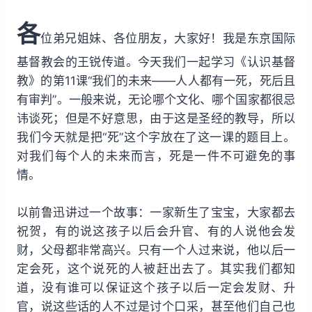
w
a
r
各
i
y
w
位弟兄姐妹、各位朋友，大家好！我是东京国际
n
a
基督教会的王锐传道。今天我们一起学习《认识基督
d
r
教》的第11课“我们的未来——人人都有一死，死后且
1
d
有审判”。一般来说，无论哪个文化、哪个国家都很忌
5
1
讳谈死；但是不好意思，由于这是圣经的教导，所以
s
5
我们今天就是把“死”这个字放在了这一课的题目上。
s
对我们每个人的未来而言，死是一件不可避免的事
情。
以前鲁迅讲过一个故事：一家新生了宝宝，大家都去
祝贺，有的说这孩子以后会升官、有的人说他会发
财，父母都非常高兴。只有一个人过来说，他以后一
定会死，这个说死的人被赶出去了。其实我们都知
道，没有谁可以保证这个孩子以后一定会发财、升
官，说这些话的人不过是讨个口采，甚至他们自己也