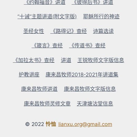
《约翰福音》讲道
《彼得后书》讲道
“十诫”主题讲道(附文字版)
耶稣所行的神迹
圣经女性
《路得记》查经
诗篇选读
《箴言》查经
《传道书》查经
《加拉太书》查经
讲道
王锐牧师文字版信息
护教讲座
康来昌牧师2018-2021年讲道集
康来昌牧师讲道
康来昌牧师文字版信息
康来昌牧师灵修文章
天津塘沽堂信息
© 2022
怜恤
lianxu.org@gmail.com