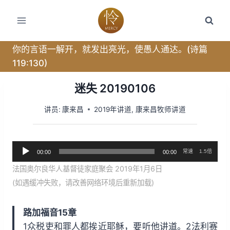
跳
转
到
内
你的言语一解开，就发出亮光，使愚人通达。(诗篇
容
119:130)
迷失 20190106
讲员:
康来昌
2019年讲道
,
康来昌牧师讲道
音
常速
1.5倍
00:00
00:00
频
法国奥尔良华人基督徒家庭聚会 2019年1月6日
播
(如遇缓冲失败，请改善网络环境后重新加载)
放
器
路加福音15章
1众税吏和罪人都挨近耶稣，要听他讲道。2法利赛