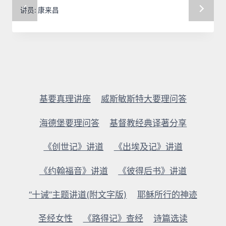
讲员:
康来昌
基要真理讲座
威斯敏斯特大要理问答
海德堡要理问答
基督教经典译著分享
《创世记》讲道
《出埃及记》讲道
《约翰福音》讲道
《彼得后书》讲道
“十诫”主题讲道(附文字版)
耶稣所行的神迹
圣经女性
《路得记》查经
诗篇选读