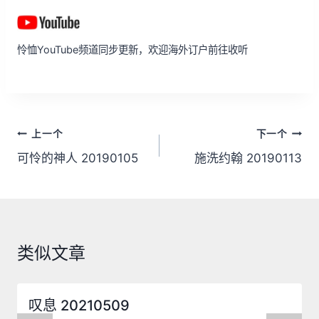
怜恤YouTube频道同步更新，欢迎海外订户前往收听
文
上一个
下一个
章
可怜的神人 20190105
施洗约翰 20190113
导
航
类似文章
叹息 20210509