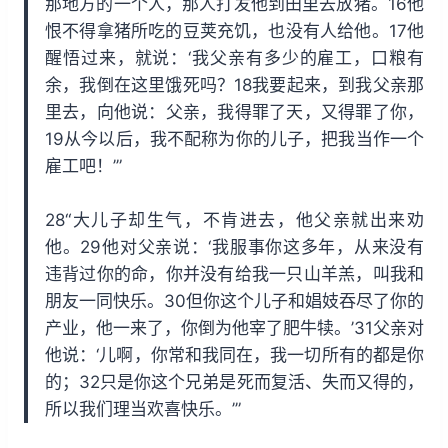
那地方的一个人，那人打发他到田里去放猪。16他
恨不得拿猪所吃的豆荚充饥，也没有人给他。17他
醒悟过来，就说：‘我父亲有多少的雇工，口粮有
余，我倒在这里饿死吗？18我要起来，到我父亲那
里去，向他说：父亲，我得罪了天，又得罪了你，
19从今以后，我不配称为你的儿子，把我当作一个
雇工吧！’”
28“大儿子却生气，不肯进去，他父亲就出来劝
他。29他对父亲说：‘我服事你这多年，从来没有
违背过你的命，你并没有给我一只山羊羔，叫我和
朋友一同快乐。30但你这个儿子和娼妓吞尽了你的
产业，他一来了，你倒为他宰了肥牛犊。’31父亲对
他说：‘儿啊，你常和我同在，我一切所有的都是你
的；32只是你这个兄弟是死而复活、失而又得的，
所以我们理当欢喜快乐。’”