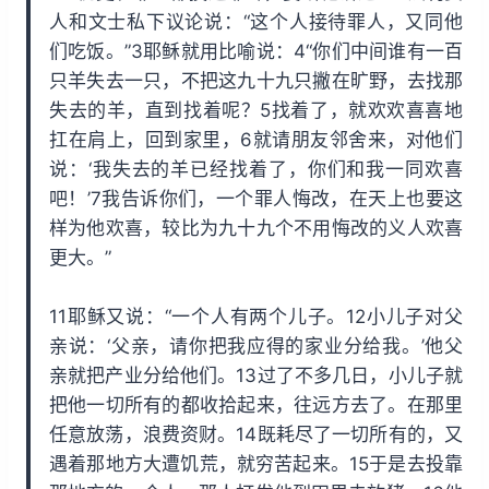
人和文士私下议论说：“这个人接待罪人，又同他
们吃饭。”3耶稣就用比喻说：4“你们中间谁有一百
只羊失去一只，不把这九十九只撇在旷野，去找那
失去的羊，直到找着呢？5找着了，就欢欢喜喜地
扛在肩上，回到家里，6就请朋友邻舍来，对他们
说：‘我失去的羊已经找着了，你们和我一同欢喜
吧！’7我告诉你们，一个罪人悔改，在天上也要这
样为他欢喜，较比为九十九个不用悔改的义人欢喜
更大。”
11耶稣又说：“一个人有两个儿子。12小儿子对父
亲说：‘父亲，请你把我应得的家业分给我。’他父
亲就把产业分给他们。13过了不多几日，小儿子就
把他一切所有的都收拾起来，往远方去了。在那里
任意放荡，浪费资财。14既耗尽了一切所有的，又
遇着那地方大遭饥荒，就穷苦起来。15于是去投靠