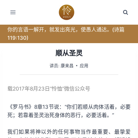
跳
转
到
内
你的言语一解开，就发出亮光，使愚人通达。(诗篇
容
119:130)
顺从圣灵
讲员:
康来昌
应用
载2017年8月23日“怜恤”微信公众号
《罗马书》8章13节说：“你们若顺从肉体活着，必要
死；若靠着圣灵治死身体的恶行，必要活着。”
我们如果将神以外的任何事物当作最重要、最挚爱