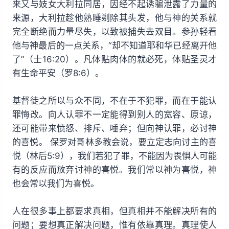
来又与妓女大利拉同居，因经不起诱骗泄露了力量的
来源，大利拉趁他熟睡剃除其头发，他与神的关系就
完全断绝而力量尽失，以致被捕失去双目。参孙轻看
他与神最后的一点关系，“却不知道耶和华已经离开他
了”（士16:20）。凡体贴肉体的就必死，体贴圣灵才
有生命平安（罗8:6）。
基督徒之所以与众不同，不在于不犯罪，而在于能认
罪悔改。向人认罪不一定能得到别人的宽容、原谅，
还可能带来愤怒、排斥、唾弃；但向神认罪，必讨神
的喜悦。 保罗对哥林多教会说，要立定志向讨主的喜
悦（林后5:9），我们若犯了罪，不能因为畏惧人可能
有的反应而放弃讨神的喜悦。我们常以神为喜悦，神
也会常以我们为喜悦。
人在很多事上都要求真相，但真相并不能解决所有的
问题；要想真正解决问题，惟有依靠真理。真理使人