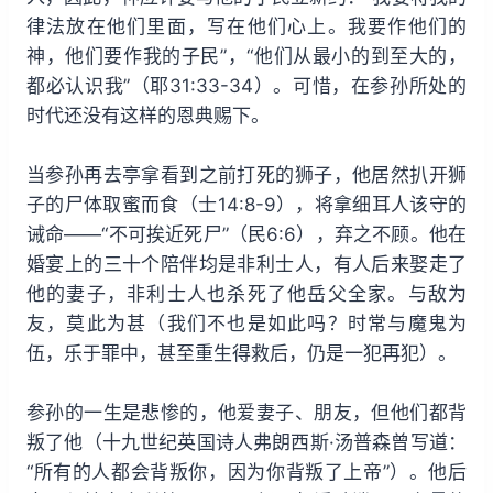
律法放在他们里面，写在他们心上。我要作他们的
神，他们要作我的子民”，“他们从最小的到至大的，
都必认识我”（耶31:33-34）。可惜，在参孙所处的
时代还没有这样的恩典赐下。
当参孙再去亭拿看到之前打死的狮子，他居然扒开狮
子的尸体取蜜而食（士14:8-9），将拿细耳人该守的
诫命——“不可挨近死尸”（民6:6），弃之不顾。他在
婚宴上的三十个陪伴均是非利士人，有人后来娶走了
他的妻子，非利士人也杀死了他岳父全家。与敌为
友，莫此为甚（我们不也是如此吗？时常与魔鬼为
伍，乐于罪中，甚至重生得救后，仍是一犯再犯）。
参孙的一生是悲惨的，他爱妻子、朋友，但他们都背
叛了他（十九世纪英国诗人弗朗西斯·汤普森曾写道：
“所有的人都会背叛你，因为你背叛了上帝”）。他后