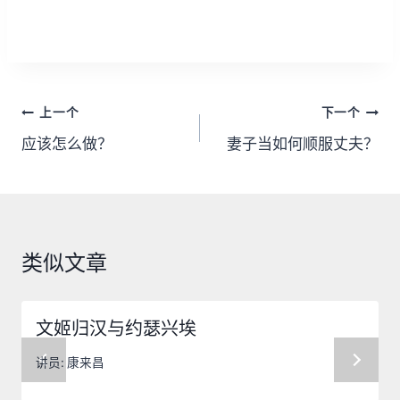
文
上一个
下一个
章
应该怎么做？
妻子当如何顺服丈夫？
导
航
类似文章
文姬归汉与约瑟兴埃
讲员:
康来昌