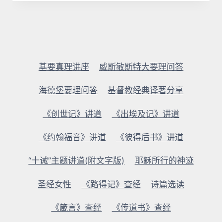
基要真理讲座
威斯敏斯特大要理问答
海德堡要理问答
基督教经典译著分享
《创世记》讲道
《出埃及记》讲道
《约翰福音》讲道
《彼得后书》讲道
“十诫”主题讲道(附文字版)
耶稣所行的神迹
圣经女性
《路得记》查经
诗篇选读
《箴言》查经
《传道书》查经