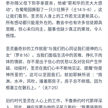
参孙随父母下到亭拿提亲，他被“耶和华的灵大大感
动”，在葡萄园撕裂了一只少壮狮子（士14:5-6）。这
让我们看到，圣灵在人身上的工作若无法更新其心，
所有感动都只能是外在的。教会中也有许多信徒颇具
恩赐，但心未归向主，服事也缺少真正的果效，令人
惋惜。
圣灵最奇妙的工作就是“与我们的心同证我们是神的儿
女”（罗8:16）。当我们面临生活中的苦难、挣扎于肉
体的情欲、存不是出于信心的忧愁以及对信仰产生怀
疑、动摇时，圣灵在我们心中不断地见证、提醒“你是
神所爱的”，这可以坚固我们。就如耶稣所说 ：“雨
淋，水冲，风吹，撞着那房子，房子总不倒塌，因为
根基立在磐石上。”（太7:25）
旧约时代圣灵在人心上的工作，不像新约时代那样深
入，因此，神应许要与他的子民立新约：“我要将我的