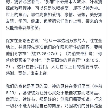
的，痛苦必然临到。“犯罪”不必是杀人放火、奸淫掳
掠或敬拜假神，可以只是吃喝嫁娶，却不以神为神。
世上的东西，哪怕高贵如爱情、亲情、理想，美好如
友谊、学问、健康，但若把它们当作上帝，带来的也
只能是悲哀与绝望。
保罗在亚略巴古说：“他从一本造出万族的人，住在全
地上，并且预先定准他们的年限和所住的疆界，要叫
他们寻求神”（徒17:26-27a）；《希伯来书》说：“你
曾给我预备了身体”，“为要照你的旨意行”（来10:5，
7）。这都在告诉我们，人活在世上目的是要寻求、
感谢、赞美、事奉上帝。
我们的身体是圣灵的殿，神的灵住在我们里面（林前
6:19），基督徒为让身心灵处于最佳状态而吃补品、
做运动、读好书，都是好的；但我们需要知道，行这
一切都不能为体贴自己的肉身，乃因我们的身体是圣