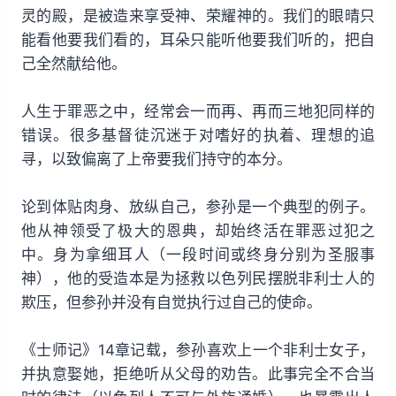
灵的殿，是被造来享受神、荣耀神的。我们的眼晴只
能看他要我们看的，耳朵只能听他要我们听的，把自
己全然献给他。
人生于罪恶之中，经常会一而再、再而三地犯同样的
错误。很多基督徒沉迷于对嗜好的执着、理想的追
寻，以致偏离了上帝要我们持守的本分。
论到体贴肉身、放纵自己，参孙是一个典型的例子。
他从神领受了极大的恩典，却始终活在罪恶过犯之
中。身为拿细耳人（一段时间或终身分别为圣服事
神），他的受造本是为拯救以色列民摆脱非利士人的
欺压，但参孙并没有自觉执行过自己的使命。
《士师记》14章记载，参孙喜欢上一个非利士女子，
并执意娶她，拒绝听从父母的劝告。此事完全不合当