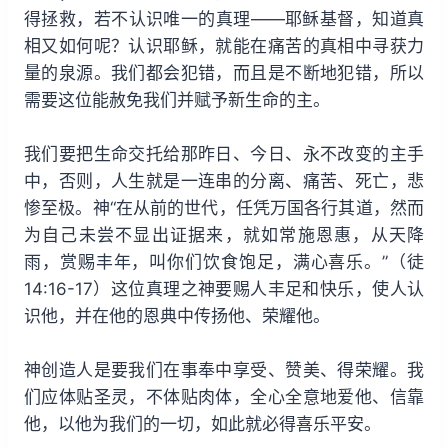
得拯救，若不认识唯一的真理——耶稣基督，知道真
相又如何呢？认识耶稣，就能在痛苦的真相中寻获力
量的泉源。我们都会犯错，而且是不断地犯错，所以
需要这位能赦免我们并赋予新生命的主。
我们要把生命交托给那昨日、今日、永不改变的主手
中，否则，人生就是一连串的分离、痛苦、死亡，悲
惨至极。神“在从前的世代，任凭万国各行其道，然而
为自己未尝不显出证据来，就如常施恩惠，从天降
雨，赏赐丰年，叫你们饮食饱足，满心喜乐。”（徒
14:16-17）这位真理之神要赐人丰足和快乐，使人认
识他，并在他的恩典中传扬他、荣耀他。
神创造人是要我们在事奉中享受、赞美、得荣耀。我
们应体贴圣灵，不体贴肉体，全心全意地爱他、信靠
他，以他为我们的一切，如此就必得喜乐平安。