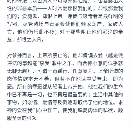
时的律法（以色列人不可与外族通婚），也暴露出人
性的罪恶本质——人时常爱那恨我们的，却恨那爱我
们的；爱魔鬼，却恨上帝。赌徒与吸毒者是最鲜明的
写照，尽管赌场与毒品会使他们倾家荡产、家破人
亡，他们仍乐此不疲；对于那些阻止他们沉沦的亲
友，却恨之入骨。
对参孙而言，上帝所禁止的，他却偏偏去爱（越是做
违法的事越能“享受”罪中之乐，而合神心意的似乎就
无聊无趣），可谓一意孤行、任意妄为。上帝所造的
肉体情欲本无不善，但若不在他话中受管束，即为
恶。所有的罪恶都从轻看上帝开始，他在我们的生命
中已不再是一切，也不再是最重要的；生活中其他的
事物，如亲情、爱情等反倒逐渐取代了他的地位。求
神的爱在我们心中作工，使我们脱离肉体的私欲，顺
服圣灵的引领。