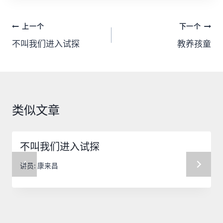
文
上一个
下一个
章
不叫我们进入试探
教养孩童
导
航
类似文章
不叫我们进入试探
讲员:
康来昌