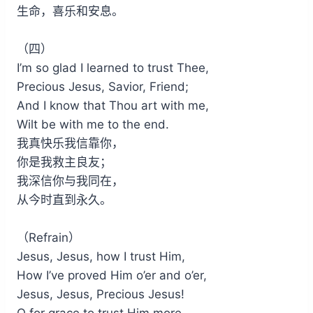
生命，喜乐和安息。
（四）
I’m so glad I learned to trust Thee,
Precious Jesus, Savior, Friend;
And I know that Thou art with me,
Wilt be with me to the end.
我真快乐我信靠你，
你是我救主良友；
我深信你与我同在，
从今时直到永久。
（Refrain）
Jesus, Jesus, how I trust Him,
How I’ve proved Him o’er and o’er,
Jesus, Jesus, Precious Jesus!
O for grace to trust Him more.