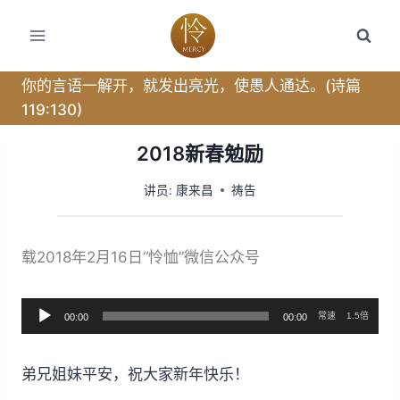
跳
转
到
内
你的言语一解开，就发出亮光，使愚人通达。(诗篇
容
119:130)
2018新春勉励
讲员:
康来昌
祷告
载2018年2月16日“怜恤”微信公众号
常速
1.5倍
00:00
00:00
音
频
弟兄姐妹平安，祝大家新年快乐！
播