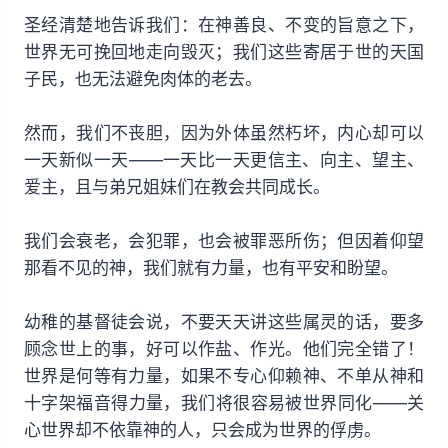
放
圣经清楚地告诉我们：在神善良、不变的旨意之下，
器
世界无可挽回地走向毁灭；我们这些寄居于世的天国
子民，也无法避免肉体的老去。
然而，我们不丧胆，因为外体虽然朽坏，内心却可以
一天新似一天——一天比一天更信主、向主、望主、
爱主，且与弟兄姐妹们在教会共同成长。
我们会衰老，会犯罪，也会被罪恶所伤；但因着仰望
那看不见的神，我们就有力量，也有平安和盼望。
幼稚的基督徒会说，不要天天讲这些属灵的话，要多
顾念世上的事，好可以作盐、作光。他们完全错了！
世界是何等有力量，如果不专心仰赖神、不单从神和
十字架福音得力量，我们将很容易被世界同化——关
心世界却不依靠神的人，只会成为世界的俘虏。