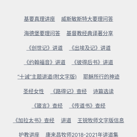
基要真理讲座
威斯敏斯特大要理问答
海德堡要理问答
基督教经典译著分享
《创世记》讲道
《出埃及记》讲道
《约翰福音》讲道
《彼得后书》讲道
“十诫”主题讲道(附文字版)
耶稣所行的神迹
圣经女性
《路得记》查经
诗篇选读
《箴言》查经
《传道书》查经
《加拉太书》查经
讲道
王锐牧师文字版信息
护教讲座
康来昌牧师2018-2021年讲道集