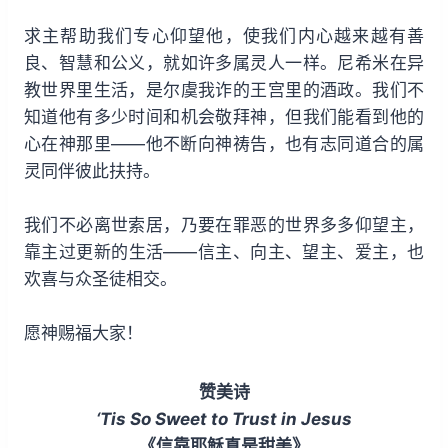
求主帮助我们专心仰望他，使我们内心越来越有善
良、智慧和公义，就如许多属灵人一样。尼希米在异
教世界里生活，是尔虞我诈的王宫里的酒政。我们不
知道他有多少时间和机会敬拜神，但我们能看到他的
心在神那里——他不断向神祷告，也有志同道合的属
灵同伴彼此扶持。
我们不必离世索居，乃要在罪恶的世界多多仰望主，
靠主过更新的生活——信主、向主、望主、爱主，也
欢喜与众圣徒相交。
愿神赐福大家！
赞美诗
‘Tis So Sweet to Trust in Jesus
《信靠耶稣真是甜美》