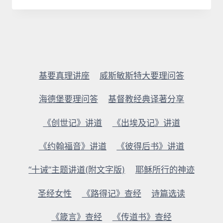
基要真理讲座
威斯敏斯特大要理问答
海德堡要理问答
基督教经典译著分享
《创世记》讲道
《出埃及记》讲道
《约翰福音》讲道
《彼得后书》讲道
“十诫”主题讲道(附文字版)
耶稣所行的神迹
圣经女性
《路得记》查经
诗篇选读
《箴言》查经
《传道书》查经