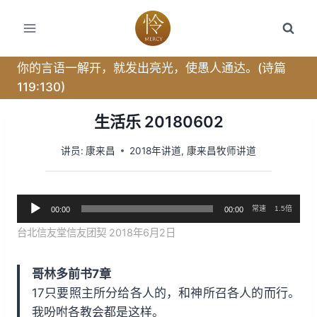
跳
转
到
内
你的言语一解开，就发出亮光，使愚人通达。(诗篇
容
119:130)
生活乐 20180602
讲员:
康来昌
2018年讲道
,
康来昌牧师讲道
音
常速
1.5倍
00:00
00:00
频
台北信友堂信友团契 2018年6月2日
播
放
哥林多前书7章
器
17只要照主所分给各人的，和神所召各人的而行。
我吩咐各教会都是这样。