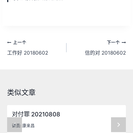
文
上一个
下一个
章
工作好 20180602
信的对 20180602
导
航
类似文章
对付罪 20210808
讲员:
康来昌