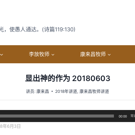
使愚人通达。(诗篇119:130)
李放牧师
康来昌牧师
显出神的作为 20180603
讲员:
康来昌
2018年讲道
,
康来昌牧师讲道
常
00:00
8年6月3日