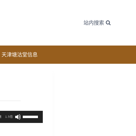
站内搜索
天津塘沽堂信息
使
速
1.5倍
用
上