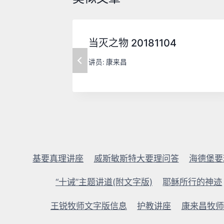
当灭之物 20181104
讲员:
康来昌
基要真理讲座
威斯敏斯特大要理问答
海德堡要
“十诫”主题讲道(附文字版)
耶稣所行的神迹
王锐牧师文字版信息
护教讲座
康来昌牧师2