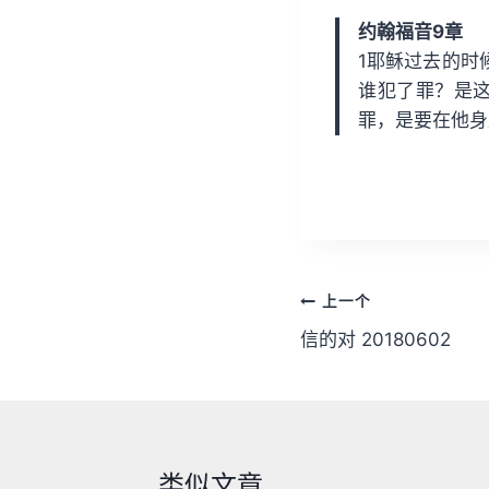
放
约翰福音9章
器
1耶稣过去的时
谁犯了罪？是这
罪，是要在他身
文
上一个
章
信的对 20180602
导
航
类似文章