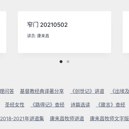
窄门 20210502
讲员:
康来昌
理问答
基督教经典译著分享
《创世记》讲道
《出埃
圣经女性
《路得记》查经
诗篇选读
《箴言》查经
018-2021年讲道集
康来昌牧师讲道
康来昌牧师文字