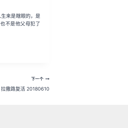
/
下
人生来是瞎眼的，是
箭
，也不是他父母犯了
头
键
来
增
高
或
降
下一个
低
音
拉撒路复活 20180610
量
。