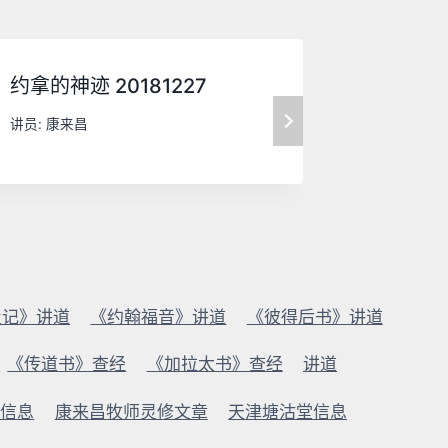
约拿的神迹 20181227
所求所要 
讲员:
康来昌
讲员:
康来
及记》讲道
《约翰福音》讲道
《彼得后书》讲道
《传道书》查经
《加拉太书》查经
讲道
版信息
康来昌牧师灵修文章
天津塘沽堂信息