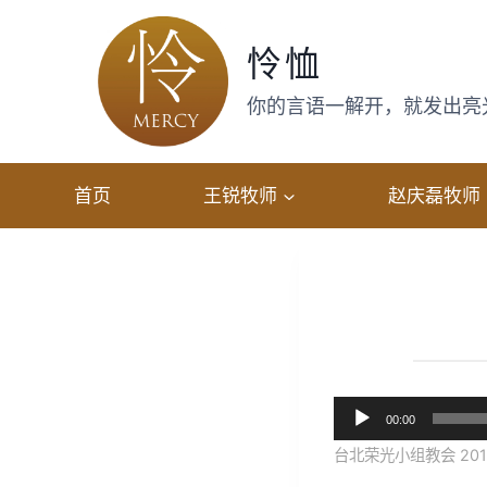
跳
转
怜恤
到
内
你的言语一解开，就发出亮光，
容
首页
王锐牧师
赵庆磊牧师
音
00:00
频
台北荣光小组教会 201
播