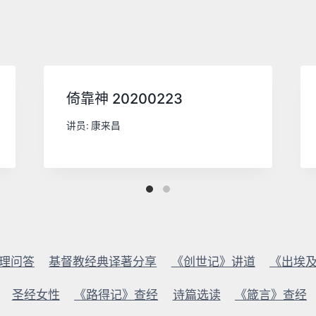
倚靠神 20200223
讲员:
康来昌
理问答
基督教经典译著分享
《创世记》讲道
《出埃
圣经女性
《路得记》查经
诗篇选读
《箴言》查经