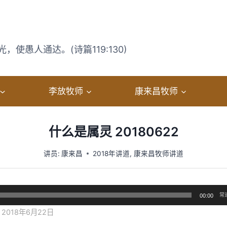
使愚人通达。(诗篇119:130)
李放牧师
康来昌牧师
什么是属灵 20180622
讲员:
康来昌
2018年讲道
,
康来昌牧师讲道
常
00:00
2018年6月22日