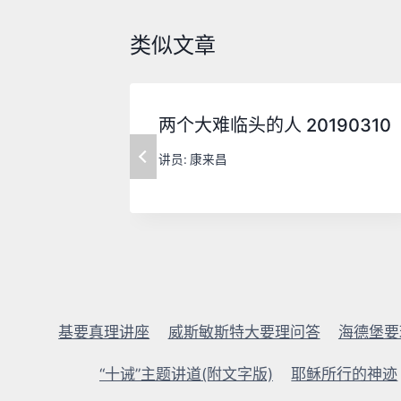
类似文章
两个大难临头的人 20190310
讲员:
康来昌
基要真理讲座
威斯敏斯特大要理问答
海德堡要
“十诫”主题讲道(附文字版)
耶稣所行的神迹