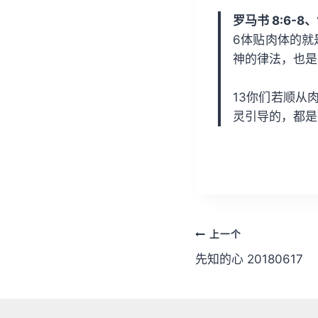
放
罗马书 8:6-8、
器
6体贴肉体的就
神的律法，也是
13你们若顺从
灵引导的，都是
文
上一个
章
先知的心 20180617
导
航