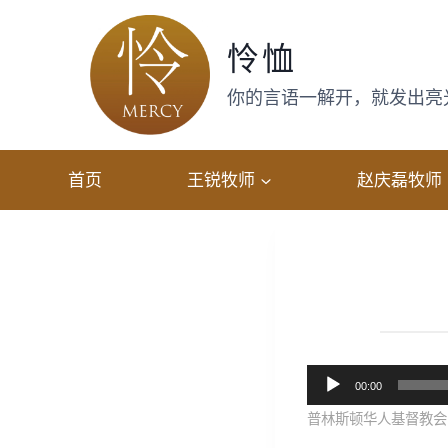
跳
转
怜恤
到
内
你的言语一解开，就发出亮光，
容
首页
王锐牧师
赵庆磊牧师
音
00:00
频
普林斯顿华人基督教会 
播