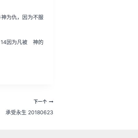
/
下
与神为仇，因为不服
箭
头
键
14因为凡被 神的
来
增
高
或
降
低
音
下一个
量
。
承受永生 20180623