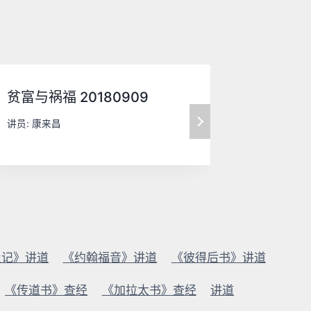
贫富与祸福 20180909
教会的能
讲员:
康来昌
讲员:
康来
及记》讲道
《约翰福音》讲道
《彼得后书》讲道
《传道书》查经
《加拉太书》查经
讲道