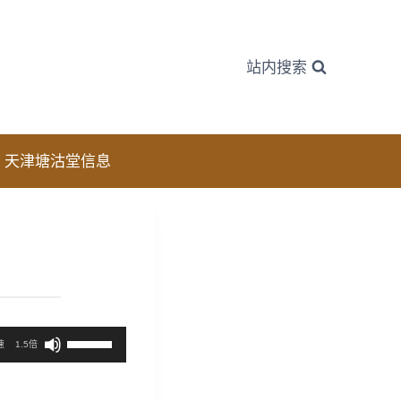
站内搜索
天津塘沽堂信息
使
速
1.5倍
用
上