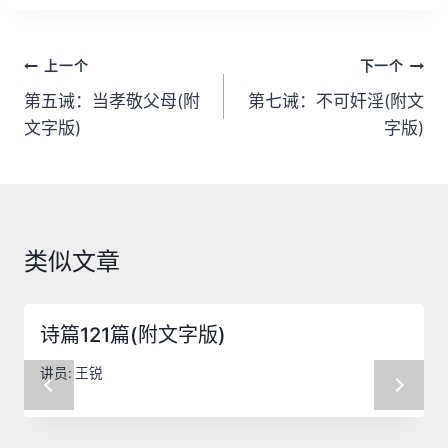
文
上一个
下一个
章
第五诫：当孝敬父母(附
第七诫：不可奸淫(附文
文字版)
字版)
导
航
类似文章
诗篇121篇(附文字版)
讲员:
王锐