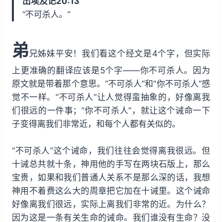
出埃及记20:13
i
y
w
“不可杀人。”
n
a
d
r
弟
1
d
兄姊妹平安！我们看这个经文是4个字，但实际
5
1
上更准确的翻译应该是5个字——你不可杀人。因为
s
5
原文就是带着那个意思。“不可杀人”和“你不可杀人”感
s
觉不一样。“不可杀人”让人觉得蛮抽象的，好像离我
们很远的一件事；“你不可杀人”，就让这个诫命一下
子变得离我们非常近，和每个人都有关似的。
“不可杀人”这个诫命，我们往往会觉得离我很远。但
十诫总共就十条，神用他的手写在两块石版上，那么
宝贵，如果和我们普通人关系不是那么深的话，我想
神用不着费这么大的周章把它加在十诫里。这个诫命
好像离我们很远，实际上离我们非常的近。为什么？
因为这是一条有关生命的诫命。我们谁没有生命？没