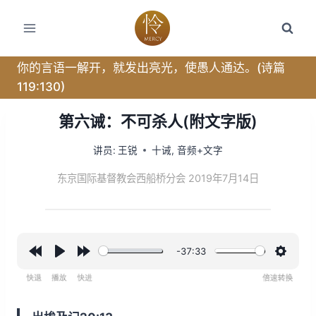
跳
转
到
内
你的言语一解开，就发出亮光，使愚人通达。(诗篇
容
119:130)
第六诫：不可杀人(附文字版)
讲员:
王锐
十诫
,
音频+文字
东京国际基督教会西船桥分会 2019年7月14日
-37:33
R
P
F
设
e
l
o
置
w
a
r