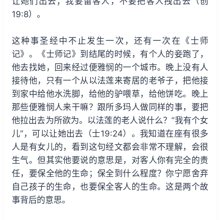
让她们出去；我要留客人，不要把客人拽出去（创
19:8）。
这种事圣经中不止发生一次，还有一次在《士师
记》。《士师记》到结尾的时候，有个人的妾跑了，
他去找她，回来经过便雅悯的一个城市。晚上没有人
接待他，只有一个从以法莲来寄居的老爷子，把他接
到家中给他水洗脚，给他的驴喂草，给他饼吃。晚上
那些便雅悯人来干嘛？跟所多玛人做同样的事，要把
他拉出去为所欲为。以法莲的老人说什么？“我有个女
儿”，可以让她出去（士19:24）。我知道在座有很多
人是有女儿的，看到这句经文都会非常不理解，会很
生气。但其实他要说的意思是，对客人你有完全的责
任，要保全他的生命；保全到什么程度？你宁愿舍弃
自己孩子的生命，也要保全客人的生命。这是两个故
事背后的意思。