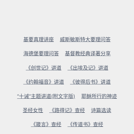
基要真理讲座
威斯敏斯特大要理问答
海德堡要理问答
基督教经典译著分享
《创世记》讲道
《出埃及记》讲道
《约翰福音》讲道
《彼得后书》讲道
“十诫”主题讲道(附文字版)
耶稣所行的神迹
圣经女性
《路得记》查经
诗篇选读
《箴言》查经
《传道书》查经