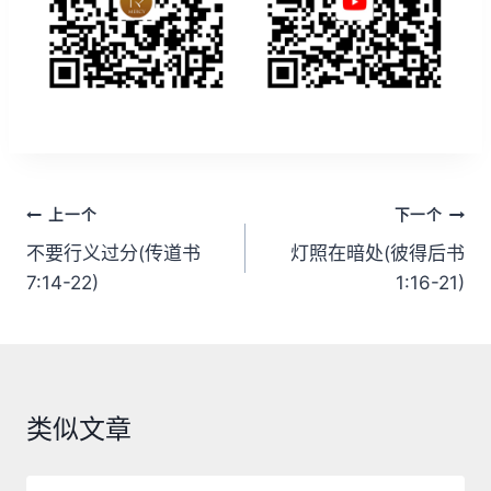
文
上一个
下一个
章
不要行义过分(传道书
灯照在暗处(彼得后书
7:14-22)
1:16-21)
导
航
类似文章