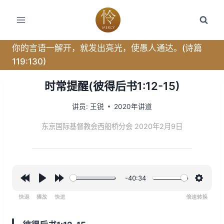
跳
转
到
内
你的言语一解开，就发出亮光，使愚人通达。(诗篇
容
119:130)
时常提醒(彼得后书1:12-15)
讲员:
王锐
2020年讲道
东京国际基督教会西船桥分会 2020年2月9日
-40:34
R
P
F
设
e
l
o
置
w
a
r