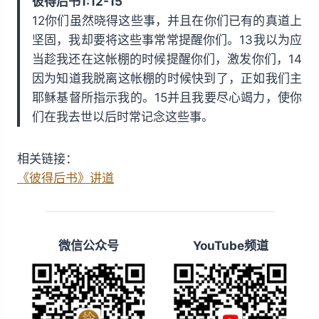
彼得后书1:12-15
i
y
w
12你们虽然晓得这些事，并且在你们已有的真道上
n
a
坚固，我却要将这些事常常提醒你们。13我以为应
d
r
当趁我还在这帐棚的时候提醒你们，激发你们，14
1
d
因为知道我脱离这帐棚的时候快到了，正如我们主
5
1
耶稣基督所指示我的。15并且我要尽心竭力，使你
s
5
们在我去世以后时常记念这些事。
s
相关链接：
《彼得后书》讲道
微信公众号
YouTube频道