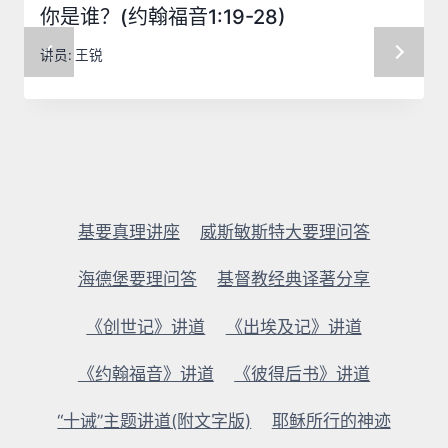
你是谁？(约翰福音1:19-28)
讲员:
王锐
基要真理讲座
威斯敏斯特大要理问答
海德堡要理问答
基督教经典译著分享
《创世记》讲道
《出埃及记》讲道
《约翰福音》讲道
《彼得后书》讲道
“十诫”主题讲道(附文字版)
耶稣所行的神迹