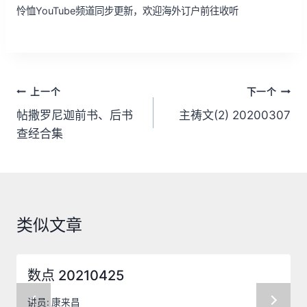
怜恤YouTube频道同步更新，欢迎海外订户前往收听
文
上一个
下一个
章
帖撒罗尼迦前书、后书
主祷文(2) 20200307
查经合集
导
航
类似文章
数点 20210425
讲员:
康来昌