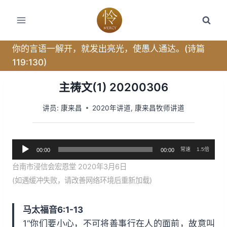
跳
转
到
内
你的言语一解开，就发出亮光，使愚人通达。(诗篇
容
119:130)
主祷文(1) 20200306
讲员:
康来昌
2020年讲道
,
康来昌牧师讲道
音
常速
1.5倍
00:00
00:00
频
台南市浸信会宏恩堂 2020年3月6日
播
(如遇缓冲失败，请改善网络环境后重新加载)
放
器
马太福音6:1-13
1“你们要小心，不可将善事行在人的面前，故意叫