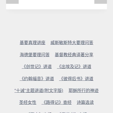
基要真理讲座
威斯敏斯特大要理问答
海德堡要理问答
基督教经典译著分享
《创世记》讲道
《出埃及记》讲道
《约翰福音》讲道
《彼得后书》讲道
“十诫”主题讲道(附文字版)
耶稣所行的神迹
圣经女性
《路得记》查经
诗篇选读