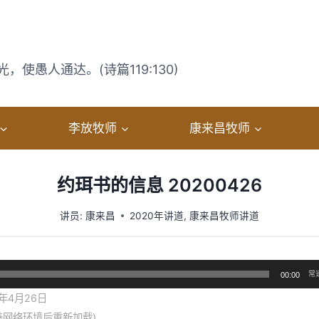
使愚人通达。(诗篇119:130)
李放牧师
康来昌牧师
约珥书的信息 20200426
讲员:
康来昌
2020年讲道
,
康来昌牧师讲道
常
00:00
年4月26日
善网络环境后重新加载)