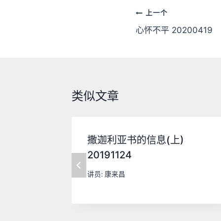
文
上一个
章
心怀不平 20200419
导
航
类似文章
撒迦利亚书的信息(上)
20191124
讲员:
康来昌