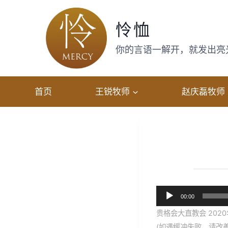
跳
转
怜恤
到
内
你的言语一解开，就发出亮光，
容
首页
王锐牧师
赵庆磊牧师
音
00:00
频
贵格会大直教会 2020
播
(如遇缓冲失败，请改