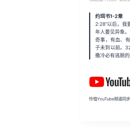
放
器
约珥书1-2章
2:28“以后
年人要见异象。
奇事，有血、有
子未到以前。3
撒冷必有逃脱的
怜恤YouTube频道