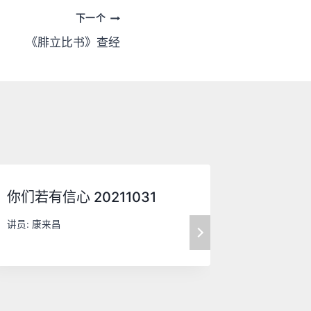
下一个
《腓立比书》查经
你们若有信心 20211031
显出神的
讲员:
康来昌
讲员:
康来