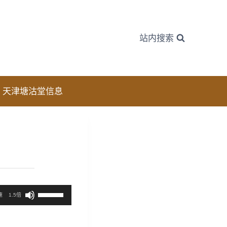
站内搜索
天津塘沽堂信息
使
速
1.5倍
用
上