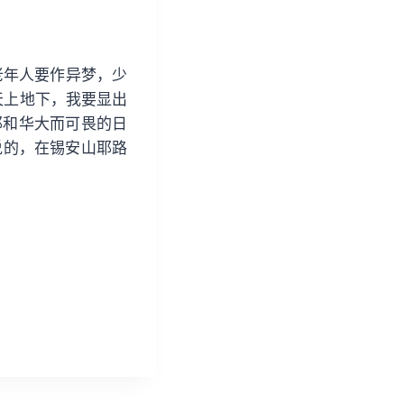
/
下
箭
老年人要作异梦，少
头
天上地下，我要显出
键
耶和华大而可畏的日
来
说的，在锡安山耶路
增
高
或
降
低
音
量
。