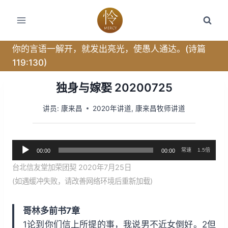
跳
转
到
内
你的言语一解开，就发出亮光，使愚人通达。(诗篇
容
119:130)
独身与嫁娶 20200725
讲员:
康来昌
2020年讲道
,
康来昌牧师讲道
音
常速
1.5倍
00:00
00:00
频
台北信友堂加荣团契 2020年7月25日
播
(如遇缓冲失败，请改善网络环境后重新加载)
放
器
哥林多前书7章
1论到你们信上所提的事，我说男不近女倒好。2但