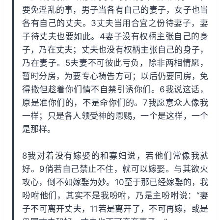
要免淫乱的事，男子当各有自己的妻子，女子也当
各有自己的丈夫。3丈夫当用合宜之份待妻子，妻
子待丈夫也要如此。4妻子没有权柄主张自己的身
子，乃在丈夫；丈夫也没有权柄主张自己的身子，
乃在妻子。5夫妻不可彼此亏负，除非两相情愿，
暂时分房，为要专心祷告方可；以后仍要同房，免
得撒但趁着你们情不自禁引诱你们。6我说这话，
原是准你们的，不是命你们的。7我愿意众人像我
一样；只是各人领受神的恩赐，一个是这样，一个
是那样。
8我对着没有嫁娶的和寡妇说，若他们常像我就
好。9倘若自己禁止不住，就可以嫁娶。与其欲火
攻心，倒不如嫁娶为妙。10至于那已经嫁娶的，我
吩咐他们，其实不是我吩咐，乃是主吩咐说：“妻
子不可离开丈夫，11若是离开了，不可再嫁，或是