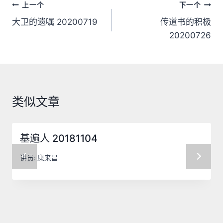
文
上一个
下一个
章
大卫的遗嘱 20200719
传道书的积极
20200726
导
航
类似文章
基遍人 20181104
讲员:
康来昌