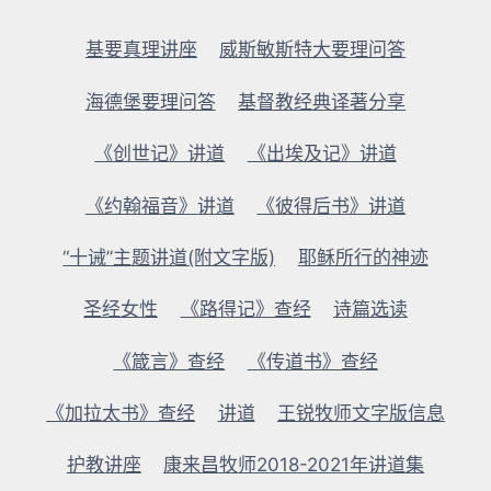
基要真理讲座
威斯敏斯特大要理问答
海德堡要理问答
基督教经典译著分享
《创世记》讲道
《出埃及记》讲道
《约翰福音》讲道
《彼得后书》讲道
“十诫”主题讲道(附文字版)
耶稣所行的神迹
圣经女性
《路得记》查经
诗篇选读
《箴言》查经
《传道书》查经
《加拉太书》查经
讲道
王锐牧师文字版信息
护教讲座
康来昌牧师2018-2021年讲道集