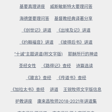
基要真理讲座
威斯敏斯特大要理问答
海德堡要理问答
基督教经典译著分享
《创世记》讲道
《出埃及记》讲道
《约翰福音》讲道
《彼得后书》讲道
“十诫”主题讲道(附文字版)
耶稣所行的神迹
圣经女性
《路得记》查经
诗篇选读
《箴言》查经
《传道书》查经
《加拉太书》查经
讲道
王锐牧师文字版信息
护教讲座
康来昌牧师2018-2021年讲道集