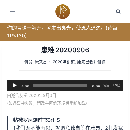
跳
转
到
内
你的言语一解开，就发出亮光，使愚人通达。(诗篇
容
119:130)
患难 20200906
讲员:
康来昌
2020年讲道
,
康来昌牧师讲道
音
常速
1.5倍
00:00
00:00
频
内湖信友堂 2020年9月6日
播
(如遇缓冲失败，请改善网络环境后重新加载)
放
器
帖撒罗尼迦前书3:1-5
1我们既不能再忍，就愿意独自等在雅典，2打发我