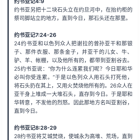
约书亚记4:9
约书亚另把十二块石头立在约旦河中，在抬约柜的
祭司脚站立的地方，直到今日，那石头还在那里。
约书亚记7:24-26
24约书亚和以色列众人把谢拉的曾孙亚干和那银
子、那件衣服、那条金子，并亚干的儿女、牛、
驴、羊、帐棚，以及他所有的，都带到亚割谷去。
25约书亚说：“你为什么连累我们呢？今日耶和华
必叫你受连累。”于是以色列众人用石头打死他，
将石头扔在其上，又用火焚烧他所有的。26众人在
亚干身上堆成一大堆石头，直存到今日。于是耶和
华转意，不发他的烈怒。因此那地方名叫亚割谷，
直到今日。
约书亚记8:28-29
28约书亚将艾城焚烧，使城永为高堆、荒场，直到