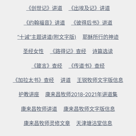
《创世记》讲道
《出埃及记》讲道
《约翰福音》讲道
《彼得后书》讲道
“十诫”主题讲道(附文字版)
耶稣所行的神迹
圣经女性
《路得记》查经
诗篇选读
《箴言》查经
《传道书》查经
《加拉太书》查经
讲道
王锐牧师文字版信息
护教讲座
康来昌牧师2018-2021年讲道集
康来昌牧师讲道
康来昌牧师文字版信息
康来昌牧师灵修文章
天津塘沽堂信息