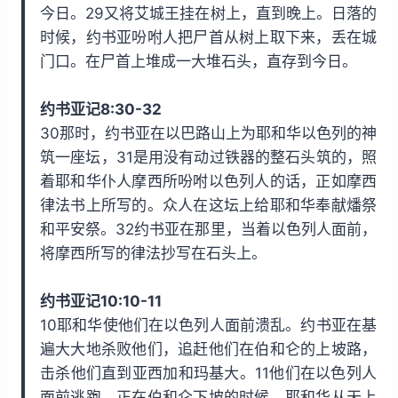
今日。29又将艾城王挂在树上，直到晚上。日落的
时候，约书亚吩咐人把尸首从树上取下来，丢在城
门口。在尸首上堆成一大堆石头，直存到今日。
约书亚记8:30-32
30那时，约书亚在以巴路山上为耶和华以色列的神
筑一座坛，31是用没有动过铁器的整石头筑的，照
着耶和华仆人摩西所吩咐以色列人的话，正如摩西
律法书上所写的。众人在这坛上给耶和华奉献燔祭
和平安祭。32约书亚在那里，当着以色列人面前，
将摩西所写的律法抄写在石头上。
约书亚记10:10-11
10耶和华使他们在以色列人面前溃乱。约书亚在基
遍大大地杀败他们，追赶他们在伯和仑的上坡路，
击杀他们直到亚西加和玛基大。11他们在以色列人
面前逃跑，正在伯和仑下坡的时候，耶和华从天上