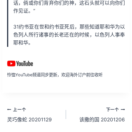
话，倘或你们背弃你们的神，这石头就可以向你们
作见证。”
31约书亚在世和约书亚死后，那些知道耶和华为以
色列人所行诸事的长老还在的时候，以色列人事奉
耶和华。
怜恤YouTube频道同步更新，欢迎海外订户前往收听
文
上一个
下一个
章
灵巧像蛇 20201129
该撒的国 20201206
导