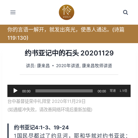
跳
转
到
内
你的言语一解开，就发出亮光，使愚人通达。(诗篇
容
119:130)
约书亚记中的石头 20201129
讲员:
康来昌
2020年讲道
,
康来昌牧师讲道
音
常速
1.5倍
00:00
00:00
频
台中基督徒荣中礼拜堂 2020年11月29日
播
(如遇缓冲失败，请改善网络环境后重新加载)
放
器
约书亚记4:1-3、19-24
1国民尽都过了约旦河，耶和华就对约书亚说：