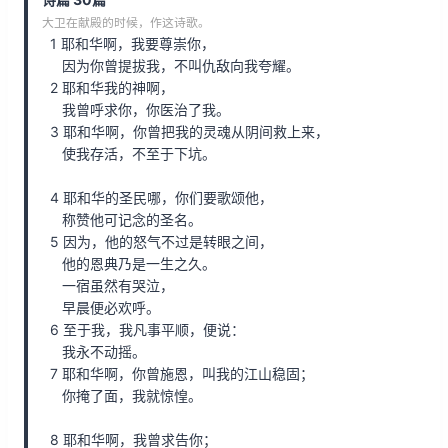
i
y
w
大卫在献殿的时候，作这诗歌。
n
a
1 耶和华啊，我要尊崇你，
因为你曾提拔我，不叫仇敌向我夸耀。
d
r
2 耶和华我的神啊，
1
d
我曾呼求你，你医治了我。
5
1
3 耶和华啊，你曾把我的灵魂从阴间救上来，
使我存活，不至于下坑。
s
5
s
4 耶和华的圣民哪，你们要歌颂他，
称赞他可记念的圣名。
5 因为，他的怒气不过是转眼之间，
他的恩典乃是一生之久。
一宿虽然有哭泣，
早晨便必欢呼。
6 至于我，我凡事平顺，便说：
我永不动摇。
7 耶和华啊，你曾施恩，叫我的江山稳固；
你掩了面，我就惊惶。
8 耶和华啊，我曾求告你；