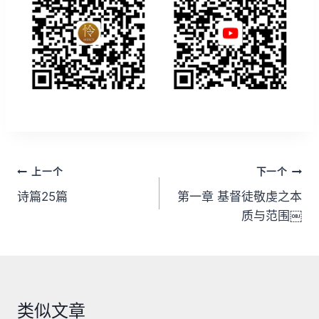
文
上一个
下一个
章
诗篇25篇
第一章 基督徒敬虔之本
质与范围￼
导
航
类似文章