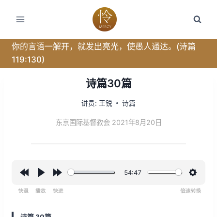
跳
转
到
内
你的言语一解开，就发出亮光，使愚人通达。(诗篇
容
119:130)
诗篇30篇
讲员:
王锐
诗篇
东京国际基督教会 2021年8月20日
54:47
R
P
F
设
e
l
o
置
w
a
r
诗篇 30篇