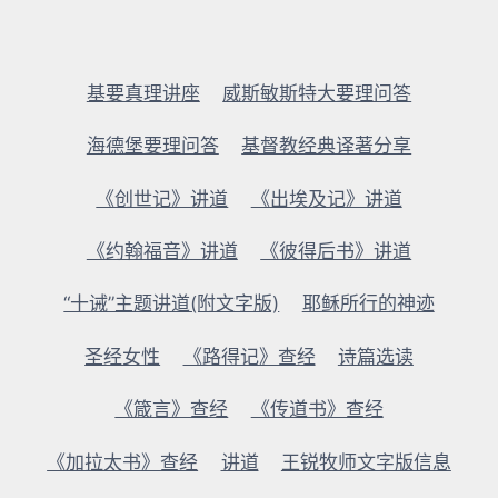
基要真理讲座
威斯敏斯特大要理问答
海德堡要理问答
基督教经典译著分享
《创世记》讲道
《出埃及记》讲道
《约翰福音》讲道
《彼得后书》讲道
“十诫”主题讲道(附文字版)
耶稣所行的神迹
圣经女性
《路得记》查经
诗篇选读
《箴言》查经
《传道书》查经
《加拉太书》查经
讲道
王锐牧师文字版信息