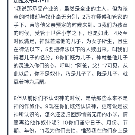
加拉太书4:1-11
i
y
w
1我说那承受产业的，虽然是全业的主人，但为孩
n
a
童的时候却与奴仆毫无分别，2乃在师傅和管家的
d
r
手下，直等他父亲预定的时候来到。3我们为孩童
1
d
的时候，受管于世俗小学之下，也是如此。4及至
5
1
时候满足，神就差遣他的儿子，为女子所生，且生
s
5
在律法以下，5要把律法以下的人赎出来，叫我们
s
得着儿子的名分。6你们既为儿子，神就差他儿子
的灵进入你们的心，呼叫：“阿爸，父！”7可见，从
此以后，你不是奴仆，乃是儿子了。既是儿子，就
靠着神为后嗣。
8但从前你们不认识神的时候，是给那些本来不是
神的作奴仆。9现在你们既然认识神，更可说是被
神所认识的，怎么还要归回那懦弱无用的小学，情
愿再给他作奴仆呢？10你们谨守日子、月份、节
期、年份，11我为你们害怕，惟恐我在你们身上是