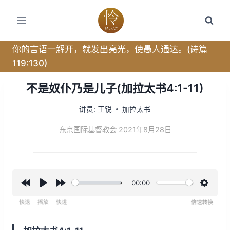
跳
转
到
内
你的言语一解开，就发出亮光，使愚人通达。(诗篇
容
119:130)
不是奴仆乃是儿子(加拉太书4:1-11)
讲员:
王锐
加拉太书
东京国际基督教会 2021年8月28日
00:00
R
P
F
设
e
l
o
置
w
a
r