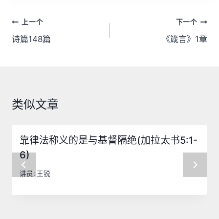
文
上一个
下一个
章
诗篇148篇
《箴言》1章
导
航
类似文章
靠律法称义的是与基督隔绝(加拉太书5:1-
6)
讲员:
王锐