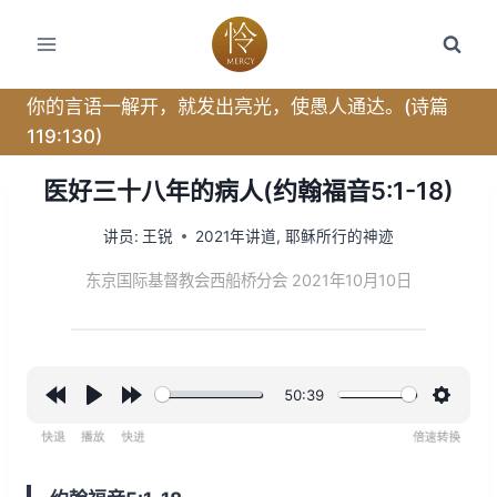
跳
转
到
内
你的言语一解开，就发出亮光，使愚人通达。(诗篇
容
119:130)
医好三十八年的病人(约翰福音5:1-18)
讲员:
王锐
2021年讲道
,
耶稣所行的神迹
东京国际基督教会西船桥分会 2021年10月10日
50:39
R
P
F
设
e
l
o
置
w
a
r