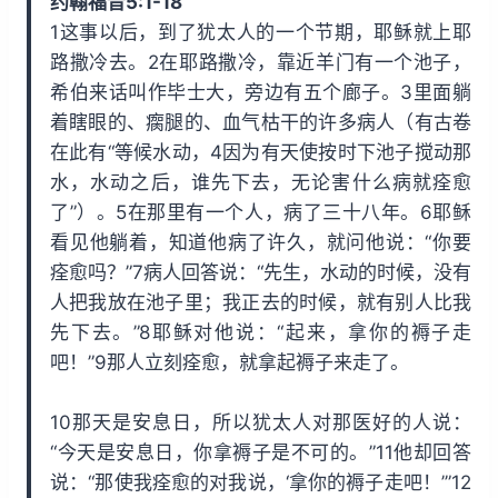
约翰福音5:1-18
i
y
w
1这事以后，到了犹太人的一个节期，耶稣就上耶
n
a
路撒冷去。2在耶路撒冷，靠近羊门有一个池子，
d
r
希伯来话叫作毕士大，旁边有五个廊子。3里面躺
1
d
着瞎眼的、瘸腿的、血气枯干的许多病人（有古卷
5
1
在此有“等候水动，4因为有天使按时下池子搅动那
s
5
水，水动之后，谁先下去，无论害什么病就痊愈
s
了”）。5在那里有一个人，病了三十八年。6耶稣
看见他躺着，知道他病了许久，就问他说：“你要
痊愈吗？”7病人回答说：“先生，水动的时候，没有
人把我放在池子里；我正去的时候，就有别人比我
先下去。”8耶稣对他说：“起来，拿你的褥子走
吧！”9那人立刻痊愈，就拿起褥子来走了。
10那天是安息日，所以犹太人对那医好的人说：
“今天是安息日，你拿褥子是不可的。”11他却回答
说：“那使我痊愈的对我说，‘拿你的褥子走吧！’”12