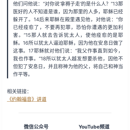
他们问他说：“对你说‘拿褥子走’的是什么人？”13那
医好的人不知道是谁，因为那里的人多，耶稣已经
躲开了。14后来耶稣在殿里遇见他，对他说：“你
已经痊愈了，不要再犯罪，恐怕你遭遇的更加利
害。”15那人就去告诉犹太人，使他痊愈的是耶
稣。16所以犹太人逼迫耶稣，因为他在安息日做了
这事。17耶稣就对他们说：“我父作事直到如今，
我也作事。”18所以犹太人越发想要杀他，因他不
但犯了安息日，并且称神为他的父，将自己和神当
作平等。
相关链接：
《约翰福音》讲道
微信公众号
YouTube频道