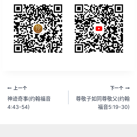
文
上一个
下一个
章
神迹奇事(约翰福音
尊敬子如同尊敬父(约翰
4:43-54)
福音5:19-30)
导
航