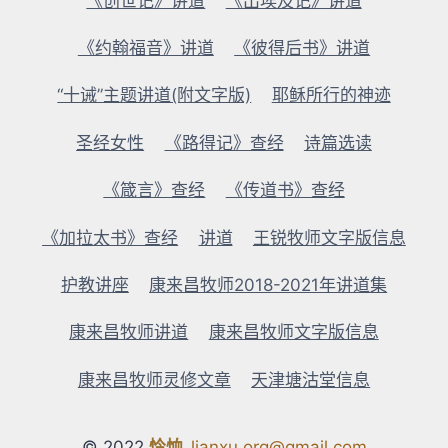
《创世记》讲道
《出埃及记》讲道
《约翰福音》讲道
《彼得后书》讲道
“十诫”主题讲道(附文字版)
耶稣所行的神迹
圣经女性
《路得记》查经
诗篇选读
《箴言》查经
《传道书》查经
《加拉太书》查经
讲道
王锐牧师文字版信息
护教讲座
康来昌牧师2018-2021年讲道集
康来昌牧师讲道
康来昌牧师文字版信息
康来昌牧师灵修文章
天津塘沽堂信息
© 2022
怜恤
lianxu.org@gmail.com