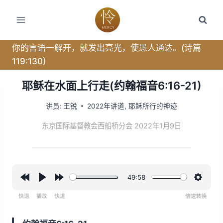
跳
转
到
内
你的言语一解开，就发出亮光，使愚人通达。(诗篇
容
119:130)
耶稣在水面上行走(约翰福音6:16-21)
讲员:
王锐
2022年讲道
,
耶稣所行的神迹
东京国际基督教会西船桥分会 2022年1月9日
49:58
R
P
F
设
e
l
o
置
w
a
r