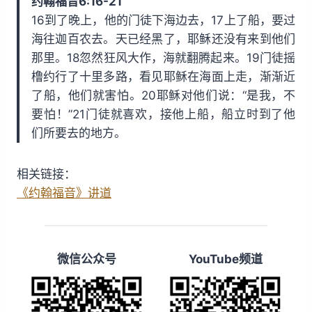
约翰福音6:16-21
i
y
w
16到了晚上，他的门徒下海边去，17上了船，要过
n
a
海往迦百农去。天已经黑了，耶稣还没有来到他们
d
r
那里。18忽然狂风大作，海就翻腾起来。19门徒摇
1
d
橹约行了十里多路，看见耶稣在海面上走，渐渐近
5
1
了船，他们就害怕。20耶稣对他们说：“是我，不
s
5
要怕！”21门徒就喜欢，接他上船，船立时到了他
s
们所要去的地方。
相关链接：
《约翰福音》讲道
微信公众号
YouTube频道