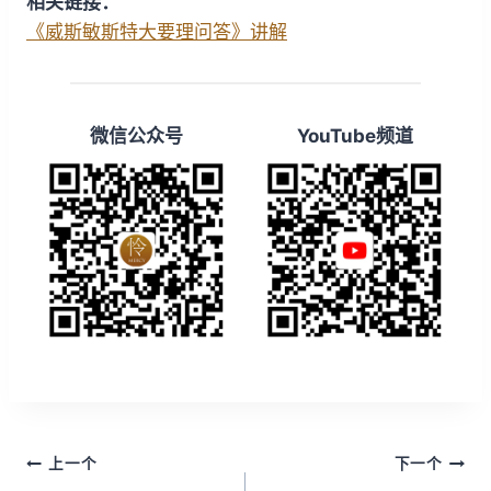
相关链接：
i
y
w
《威斯敏斯特大要理问答》讲解
n
a
d
r
1
d
微信公众号
YouTube频道
5
1
s
5
s
文
上一个
下一个