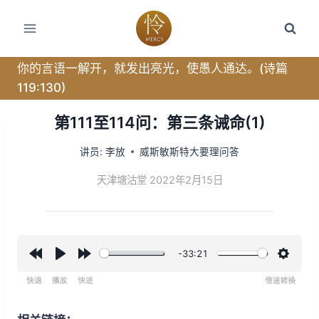
跳
转
到
内
你的言语一解开，就发出亮光，使愚人通达。(诗篇
容
119:130)
第111至114问：第三条诫命(1)
讲员:
李放
威斯敏斯特大要理问答
天津塘沽堂 2022年2月15日
-33:21
R
P
F
设
e
l
o
置
w
a
r