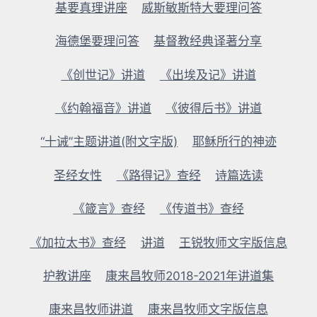
基要真理讲座
威斯敏斯特大要理问答
海德堡要理问答
基督教经典译著分享
《创世记》讲道
《出埃及记》讲道
《约翰福音》讲道
《彼得后书》讲道
“十诫”主题讲道(附文字版)
耶稣所行的神迹
圣经女性
《路得记》查经
诗篇选读
《箴言》查经
《传道书》查经
《加拉太书》查经
讲道
王锐牧师文字版信息
护教讲座
康来昌牧师2018-2021年讲道集
康来昌牧师讲道
康来昌牧师文字版信息