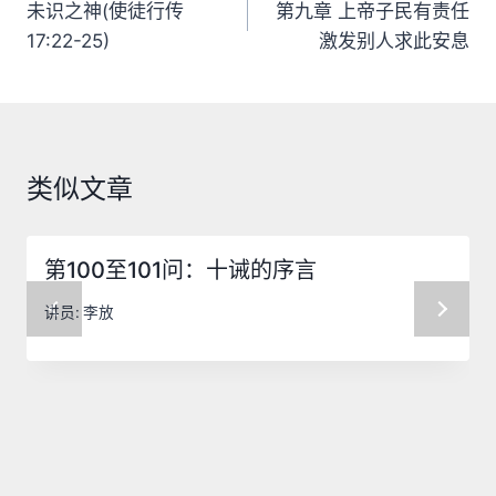
章
未识之神(使徒行传
第九章 上帝子民有责任
17:22-25)
激发别人求此安息
导
航
类似文章
第100至101问：十诫的序言
讲员:
李放