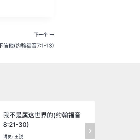
下一个
信他(约翰福音7:1-13)
我不是属这世界的(约翰福音
不要逃避(
8:21-30)
讲员:
王锐
讲员:
王锐