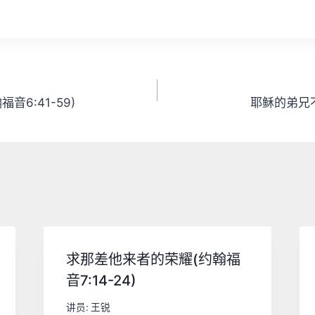
音6:41-59)
耶稣的弟兄不
求那差他来者的荣耀(约翰福
音7:14-24)
讲员:
王锐