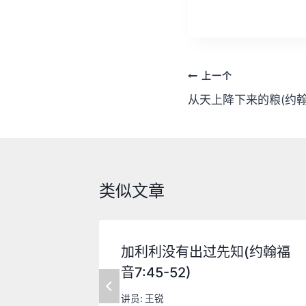
文
上一个
章
从天上降下来的粮(约翰福
导
航
类似文章
加利利没有出过先知(约翰福
音7:45-52)
讲员:
王锐