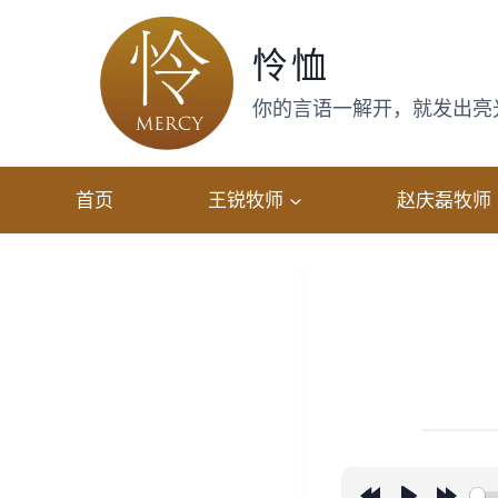
跳
转
怜恤
到
内
你的言语一解开，就发出亮光，
容
首页
王锐牧师
赵庆磊牧师