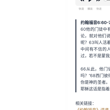
R
P
F
e
l
o
w
a
r
约翰福音6:60-7
i
y
w
60他的门徒中
n
a
论，就对他们说
d
r
呢？63叫人活
1
d
中间有不信的人
5
1
过，若不是蒙我
s
5
s
66从此，他门
吗？”68西门
你是神的圣者。
耶稣这话是指着
相关链接：
《约翰福音》讲道