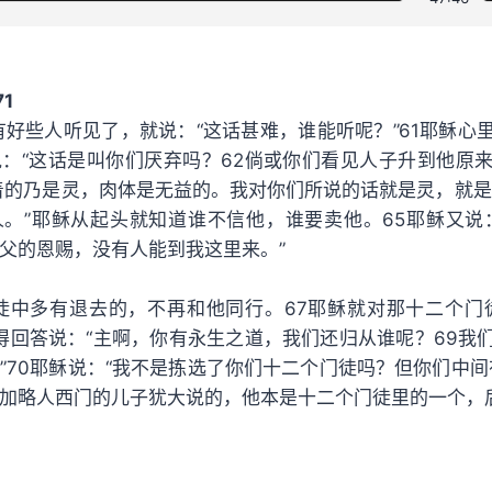
1
有好些人听见了，就说：“这话甚难，谁能听呢？”61耶稣心
：“这话是叫你们厌弃吗？62倘或你们看见人子升到他原
着的乃是灵，肉体是无益的。我对你们所说的话就是灵，就是
。”耶稣从起头就知道谁不信他，谁要卖他。65耶稣又说
父的恩赐，没有人能到我这里来。”
徒中多有退去的，不再和他同行。67耶稣就对那十二个门
彼得回答说：“主啊，你有永生之道，我们还归从谁呢？69我
”70耶稣说：“我不是拣选了你们十二个门徒吗？但你们中间有
加略人西门的儿子犹大说的，他本是十二个门徒里的一个，