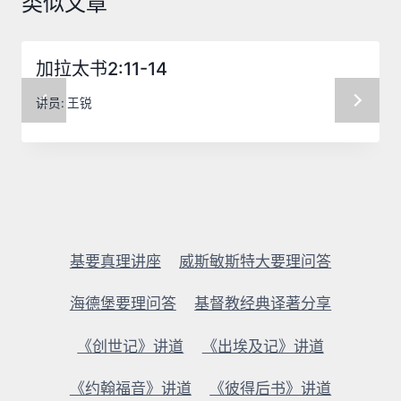
类似文章
加拉太书2:11-14
讲员:
王锐
基要真理讲座
威斯敏斯特大要理问答
海德堡要理问答
基督教经典译著分享
《创世记》讲道
《出埃及记》讲道
《约翰福音》讲道
《彼得后书》讲道