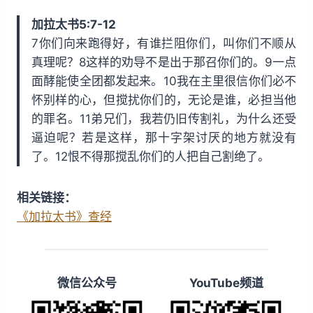
w
a
r
加拉太书5:7-12
i
y
w
7你们向来跑得好，有谁拦阻你们，叫你们不顺从
n
a
真理呢？8这样的劝导不是出于那召你们的。9一点
d
r
面酵能使全团都发起来。10我在主里很信你们必不
1
d
怀别样的心，但搅扰你们的，无论是谁，必担当他
5
1
的罪名。11弟兄们，我若仍旧传割礼，为什么还受
s
5
逼迫呢？若是这样，那十字架讨厌的地方就没有
s
了。12恨不得那搅乱你们的人把自己割绝了。
相关链接：
《加拉太书》查经
微信公众号
YouTube频道