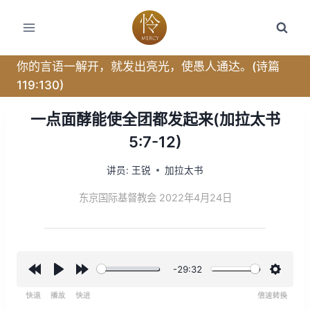
跳
转
到
内
你的言语一解开，就发出亮光，使愚人通达。(诗篇
容
119:130)
一点面酵能使全团都发起来(加拉太书
5:7-12)
讲员:
王锐
加拉太书
东京国际基督教会 2022年4月24日
-29:32
R
P
F
设
e
l
o
置