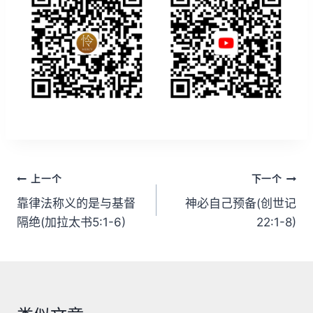
文
上一个
下一个
章
靠律法称义的是与基督
神必自己预备(创世记
隔绝(加拉太书5:1-6)
22:1-8)
导
航